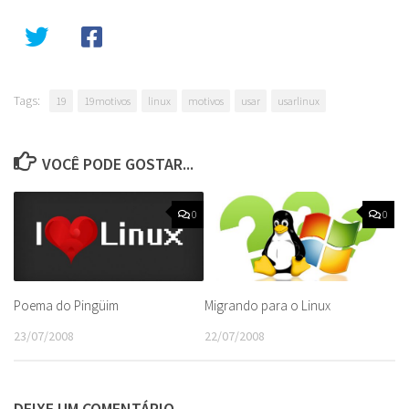
Tags:
19
19motivos
linux
motivos
usar
usarlinux
VOCÊ PODE GOSTAR...
0
0
Poema do Pingüim
Migrando para o Linux
23/07/2008
22/07/2008
DEIXE UM COMENTÁRIO