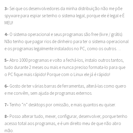
3-
Sei que os desenvolvedores da minha distribuição não me põe
spyware para espiar se tenho o sistema legal, porque ele é legal e É
MEU!
4-
O sistema operacional e seus programas são free (livre / grátis).
Não tenho que pagar rios de dinheiro para ter o sistema operacional
e os programas legalmente instalados no PC, como os outros….
5-
Abro 1000 programas e volto a fechá-los, instalo outros tantos,
tudo durante 2 meses ou mais e nunca preciso formata-lo para que
o PC fique mais rápido! Porque com o Linux ele já é rápido!
6-
Gosto de ter várias barras de ferramentas, alterá-las como quero
e me convêm, sem ajuda de programas externos.
7-
Tenho “n” desktops por omissão, e mais quantos eu quiser.
8-
Posso alterar tudo, mexer, configurar, desenvolver, porque tenho
acesso total aos programas, e é um direito meu de que não abro
mão.