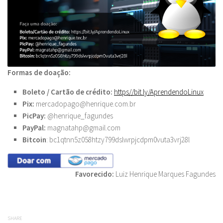
Formas de doação:
Boleto / Cartão de crédito:
https//bit.ly/
AprendendoLinux
Pix:
mercadopago@henrique.com.br
PicPay:
@henrique_fagundes
PayPal:
magnatahp@gmail.com
Bitcoin
: bc1qtnn5z058htzy799dslwrpjcdpm0vuta3vrj28l
Favorecido:
Luiz Henrique Marques Fagundes
SHARE