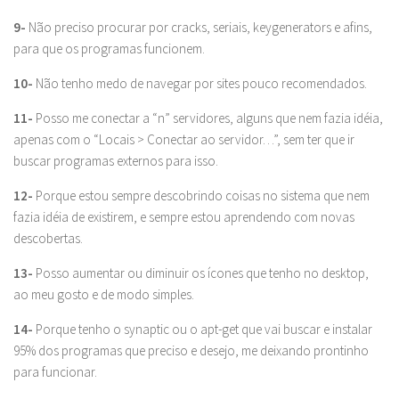
9-
Não preciso procurar por cracks, seriais, keygenerators e afins,
para que os programas funcionem.
10-
Não tenho medo de navegar por sites pouco recomendados.
11-
Posso me conectar a “n” servidores, alguns que nem fazia idéia,
apenas com o “Locais > Conectar ao servidor…”, sem ter que ir
buscar programas externos para isso.
12-
Porque estou sempre descobrindo coisas no sistema que nem
fazia idéia de existirem, e sempre estou aprendendo com novas
descobertas.
13-
Posso aumentar ou diminuir os ícones que tenho no desktop,
ao meu gosto e de modo simples.
14-
Porque tenho o synaptic ou o apt-get que vai buscar e instalar
95% dos programas que preciso e desejo, me deixando prontinho
para funcionar.