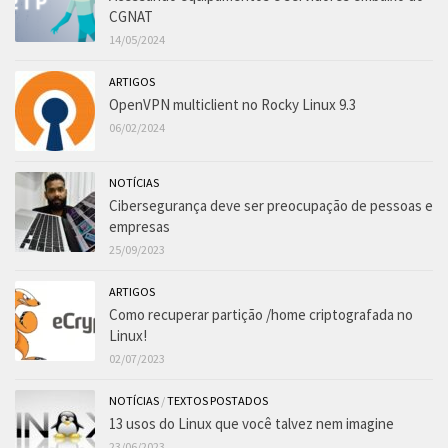
CGNAT
14/05/2024
ARTIGOS
OpenVPN multiclient no Rocky Linux 9.3
06/02/2024
NOTÍCIAS
Cibersegurança deve ser preocupação de pessoas e
empresas
25/09/2023
ARTIGOS
Como recuperar partição /home criptografada no
Linux!
02/07/2023
NOTÍCIAS
/
TEXTOS POSTADOS
13 usos do Linux que você talvez nem imagine
23/06/2023