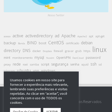
Nosso Twitter
active
activedirectory
ad
Apache
apt
apt-get
acesso
Apache2
CentOS
BIND
debian
backup
boot
certificado
Banda
linux
directory
DNS
docker
firewall
gravar
grub
https
Dropbox
mysql
mint
OpenVPN
password
monitoramento
Nuvem
OwnCloud
ssh
rede
segurança
script
senha
proxy
root
samba
squid
ssl
ubuntu
vpn
windows
telegram
Usamos cookies em nosso site para
fornecer a experiência mais relevante,
lembrando suas preferências e visitas
repetidas. Ao clicar em “aceitar”, você
concorda com o uso de TODOS os
Portal Aprendendo Linux © 2026. Todos Direitos Reservados.
cookies.
Opções de Cookie
ACEITAR