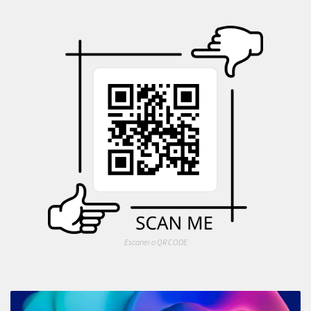
Escanei o QR CODE