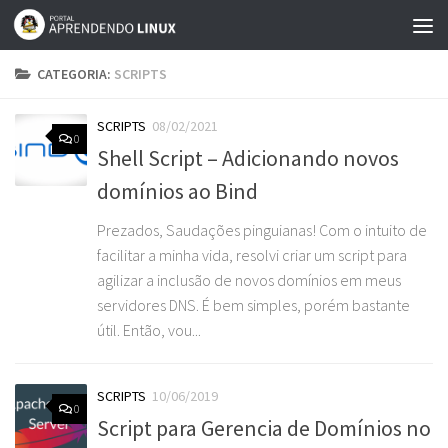
Skip to content
CATEGORIA:
SCRIPTS
SCRIPTS
08/02/2021
0
Shell Script – Adicionando novos
domínios ao Bind
Prezados, Saudações pinguianas! Com o intuito de
facilitar a minha vida, resolvi criar um script para
agilizar a inclusão de novos domínios em meus
servidores DNS. É bem simples, porém bastante
útil. Então, vou...
SCRIPTS
10/06/2019
0
Script para Gerencia de Domínios no