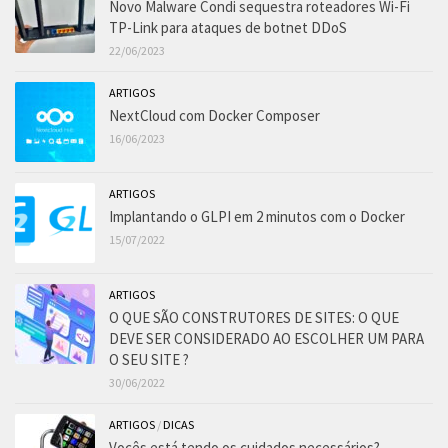
Novo Malware Condi sequestra roteadores Wi-Fi
TP-Link para ataques de botnet DDoS
22/06/2023
ARTIGOS
NextCloud com Docker Composer
16/06/2023
ARTIGOS
Implantando o GLPI em 2 minutos com o Docker
15/07/2022
ARTIGOS
O QUE SÃO CONSTRUTORES DE SITES: O QUE
DEVE SER CONSIDERADO AO ESCOLHER UM PARA
O SEU SITE ?
30/06/2022
ARTIGOS
/
DICAS
Vocês está tendo os cuidados necessários?