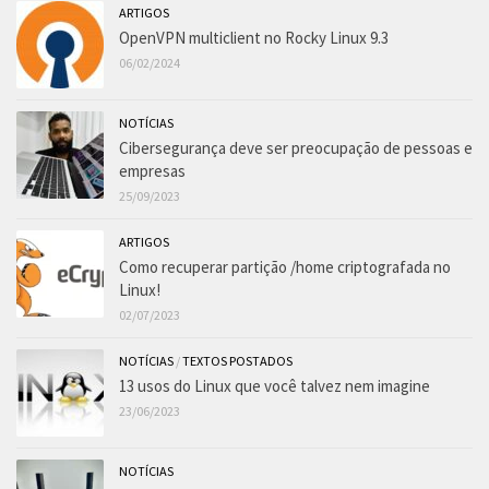
ARTIGOS
OpenVPN multiclient no Rocky Linux 9.3
06/02/2024
NOTÍCIAS
Cibersegurança deve ser preocupação de pessoas e
empresas
25/09/2023
ARTIGOS
Como recuperar partição /home criptografada no
Linux!
02/07/2023
NOTÍCIAS
/
TEXTOS POSTADOS
13 usos do Linux que você talvez nem imagine
23/06/2023
NOTÍCIAS