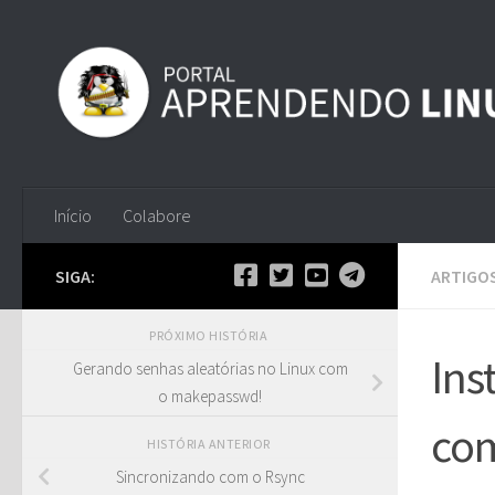
Skip to content
Início
Colabore
SIGA:
ARTIGO
PRÓXIMO HISTÓRIA
Ins
Gerando senhas aleatórias no Linux com
o makepasswd!
com
HISTÓRIA ANTERIOR
Sincronizando com o Rsync