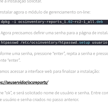
 a instalação solicitar.
nstalar agora o módulo de gerenciamento on-line:
 dpkg -i ocsinventory-reports_1.
02
~rc2-1_all.
deb
 Agora precisamos definir uma senha para a página de instal
 htpasswd /etc/ocsinventory/htpasswd.
setup
 usuario
nforme uma senha, pressione “enter”, repita a senha e press
te “enter”.
amos acessar a interface web para finalizar a instalação:
ps://seuservidor/ocsreports/
ne “ok”, e será solicitado nome de usuário e senha. Entre co
 usuário e senha criados no passo anterior.