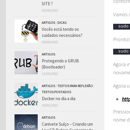
conforme
SITE ?
30/06/2022
Vamos i
ARTIGOS
/
DICAS
sudo
Vocês está tendo os
cuidados necessários?
Pronto!
26/05/2022
sudo
ARTIGOS
Protegendo o GRUB
Agora i
(Bootloader)
novamen
13/05/2022
Agora v
ARTIGOS
/
TEXTOS PARA REFLEXÃO
/
TEXTOS POSTADOS
Docker no dia a dia
htt
10/03/2022
Pressio
ARTIGOS
nome de
Canivete Suíço – Criando um