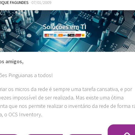
RIQUE FAGUNDES
·
07/01/2009
os amigos,
es Pinguianas a todos!
riar os micros da rede é sempre uma tarefa cansativa, e por
vezes impossível de ser realizada. Mas existe uma ótima
nta que nos permite realizar o inventário da rede de forma r
a, o OCS Inventory.