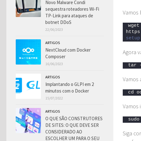
Novo Malware Condi
sequestra roteadores Wi-Fi
Vamos b
TP-Link para ataques de
botnet DDoS
wget 
22/06/2023
https
setup
ARTIGOS
NextCloud com Docker
Agora 
Composer
16/06/2023
tar 
ARTIGOS
Vamos a
Implantando o GLPI em 2
minutos com o Docker
cd o
15/07/2022
Vamos i
ARTIGOS
O QUE SÃO CONSTRUTORES
sudo
DE SITES: O QUE DEVE SER
CONSIDERADO AO
Siga co
ESCOLHER UM PARA O SEU