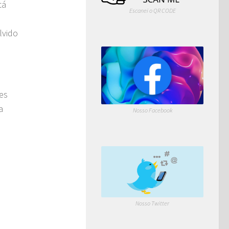
tá
Escanei o QR CODE
lvido
es
a
Nosso Facebook
Nosso Twitter