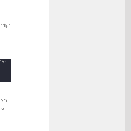
rigir
ry-
ntem
rset