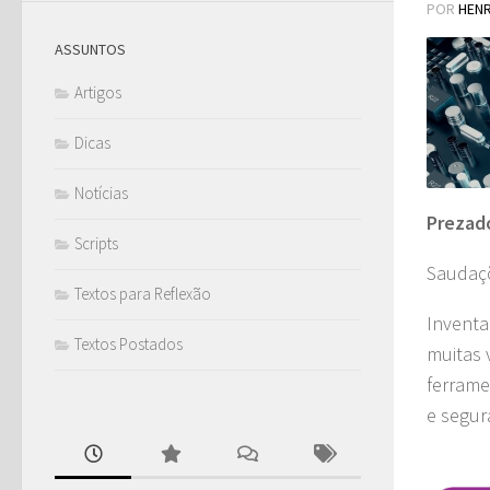
POR
HEN
ASSUNTOS
Artigos
Dicas
Notícias
Prezad
Scripts
Saudaçõ
Textos para Reflexão
Inventa
Textos Postados
muitas 
ferrame
e segur