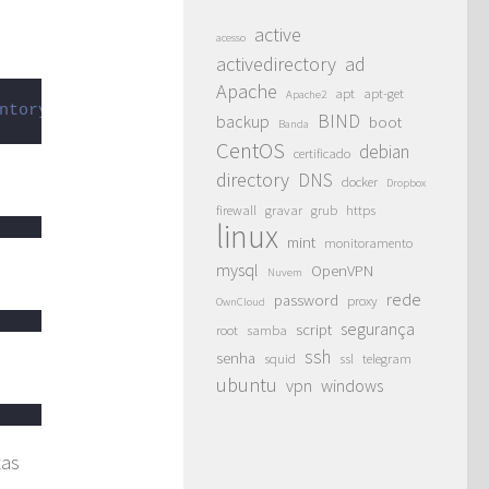
active
acesso
activedirectory
ad
Apache
apt
apt-get
Apache2
ntory-
BIND
backup
boot
Banda
CentOS
debian
certificado
directory
DNS
docker
Dropbox
firewall
gravar
grub
https
linux
mint
monitoramento
mysql
OpenVPN
Nuvem
rede
password
proxy
OwnCloud
segurança
script
root
samba
ssh
senha
squid
ssl
telegram
ubuntu
vpn
windows
tas