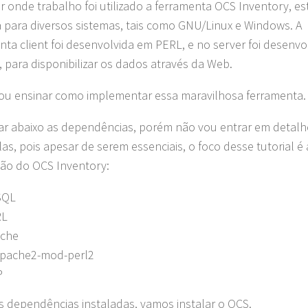
r onde trabalho foi utilizado a ferramenta OCS Inventory, es
 para diversos sistemas, tais como GNU/Linux e Windows. A
nta client foi desenvolvida em PERL, e no server foi desenvo
 para disponibilizar os dados através da Web.
ou ensinar como implementar essa maravilhosa ferramenta.
tar abaixo as dependências, porém não vou entrar em detalh
las, pois apesar de serem essenciais, o foco desse tutorial é 
ção do OCS Inventory:
SQL
RL
che
apache2-mod-perl2
P
s dependências instaladas, vamos instalar o OCS.