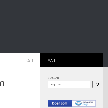
1
MAIS
BUSCAR
em