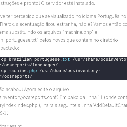
instruções e pronto! O servidor está instalado.
ve ter percebido que se visualizado no idioma Português no
 Firefox, a acentuação ficou estranha, não é? Vamos então cor
ema substituindo os arquivos “machine.php” e
ian_portuguese.txt” pelos novos que contém no diretório
pactado:
 cp brazilian_portuguese.
txt
 /usr/share/ocsinvento
r/ocsreports/languages/
 cp machine.
php
 /usr/share/ocsinventory-
r/ocsreports/ 
ão acabou! Agora edite o arquivo
csinventory/ocsreports.conf’. Em baixo da linha 11 (onde co
oryIndex index.php’), insira a seguinte a linha ‘AddDefaultCha
-1’.
icar assim: