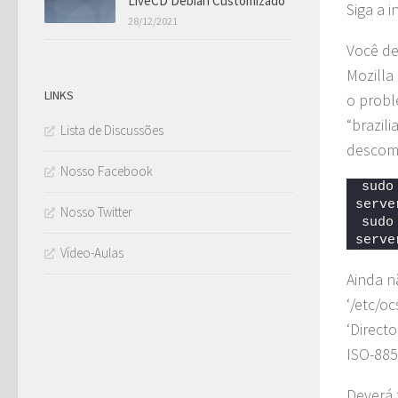
LiveCD Debian Customizado
Siga a 
28/12/2021
Você de
Mozilla
LINKS
o probl
“brazil
Lista de Discussões
descom
Nosso Facebook
sudo
serve
Nosso Twitter
sudo
serve
Vídeo-Aulas
Ainda n
‘/etc/o
‘Direct
ISO-8859
Deverá f