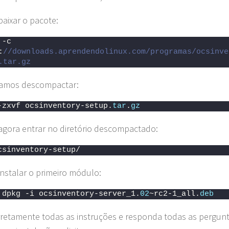
aixar o pacote:
-c 
:
//downloads.aprendendolinux.com/programas/ocsinve
.tar.gz
vamos descompactar:
-zxvf ocsinventory-setup.
tar
.
gz
gora entrar no diretório descompactado:
csinventory-setup/
nstalar o primeiro módulo:
 dpkg -i ocsinventory-server_1.
02
~rc2-1_all.
deb
rretamente todas as instruções e responda todas as pergun