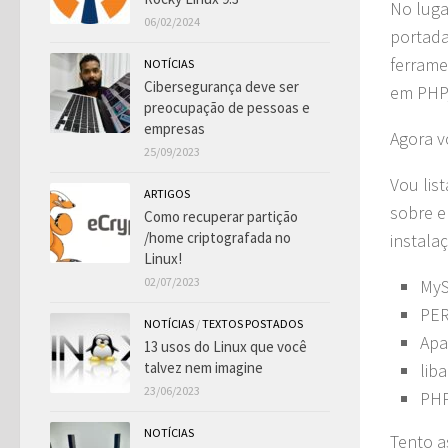
No luga
06/02/2024
portada
ferrame
NOTÍCIAS
Cibersegurança deve ser
em PHP,
preocupação de pessoas e
empresas
Agora v
25/09/2023
Vou lis
ARTIGOS
sobre e
Como recuperar partição
/home criptografada no
instala
Linux!
02/07/2023
My
PE
NOTÍCIAS
/
TEXTOS POSTADOS
Apa
13 usos do Linux que você
talvez nem imagine
lib
23/06/2023
PH
NOTÍCIAS
Tento a