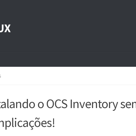
S
talando o OCS Inventory s
plicações!