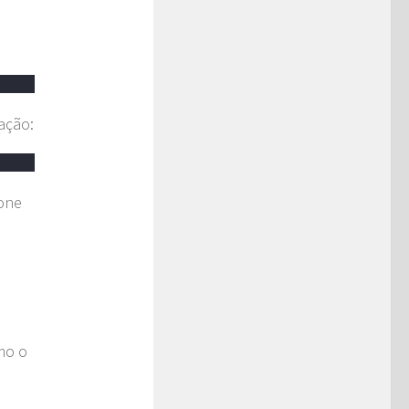
ação:
ione
mo o