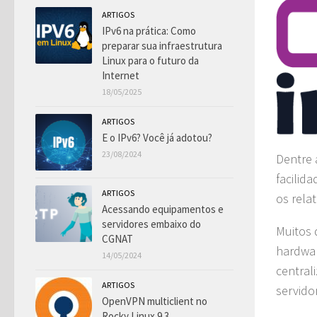
ARTIGOS
IPv6 na prática: Como
preparar sua infraestrutura
Linux para o futuro da
Internet
18/05/2025
ARTIGOS
E o IPv6? Você já adotou?
23/08/2024
Dentre 
facilid
ARTIGOS
os rela
Acessando equipamentos e
servidores embaixo do
Muitos 
CGNAT
hardwar
14/05/2024
central
ARTIGOS
servido
OpenVPN multiclient no
Rocky Linux 9.3