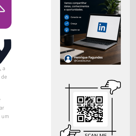
, a
 de
e
ar
e um