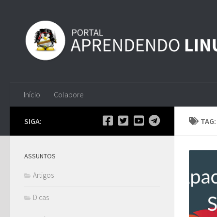
Skip to content
Início
Colabore
SIGA:
TAG
ASSUNTOS
Artigos
Dicas