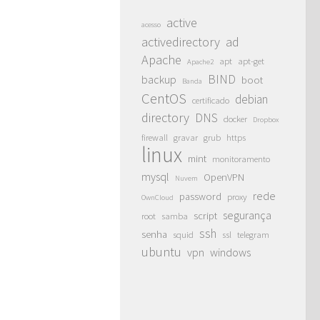
active
acesso
activedirectory
ad
Apache
apt
apt-get
Apache2
BIND
backup
boot
Banda
CentOS
debian
certificado
directory
DNS
docker
Dropbox
firewall
gravar
grub
https
linux
mint
monitoramento
mysql
OpenVPN
Nuvem
rede
password
proxy
OwnCloud
segurança
script
root
samba
ssh
senha
squid
ssl
telegram
ubuntu
vpn
windows