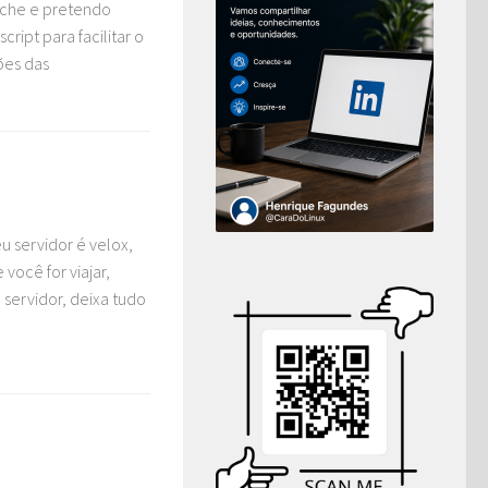
ache e pretendo
cript para facilitar o
ões das
u servidor é velox,
você for viajar,
 servidor, deixa tudo