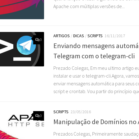
Apache com múltiplas versões de...
ARTIGOS
/
DICAS
/
SCRIPTS
16/11/2017
0
Enviando mensagens automát
Telegram com o telegram-cli
Prezado Colegas, Em meu ultimo artigo e
instalar e usar o telegram-cli.Agora, vam
enviar mensagens automática para seus co
script e crontab. Vou partir do princípio qu
SCRIPTS
23/05/2016
0
Manipulação de Domínios no
Prezados Colegas, Primeiramente saudaçõ