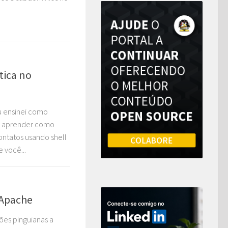
ica no
u ensinei como
os aprender como
ntatos usando shell
e você...
 Apache
es pinguianas a