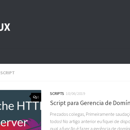
:
SCRIPT
SCRIPTS
10/06/2019
0
Script para Gerencia de Domí
Prezados colegas, Primeiramente saudaçõ
todos! No artigo anterior eu fiquei de dispo
qual a função é fazer a gerência de domín