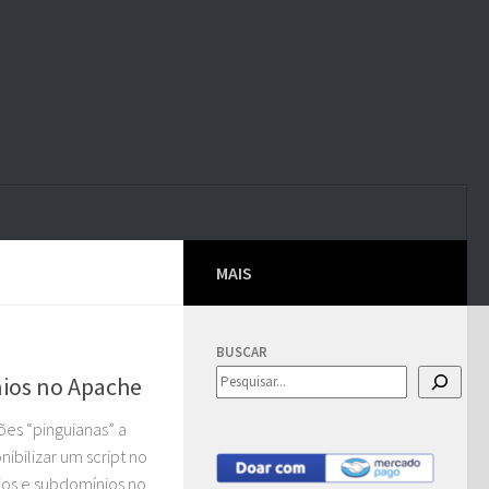
MAIS
BUSCAR
nios no Apache
es “pinguianas” a
nibilizar um script no
ios e subdomínios no