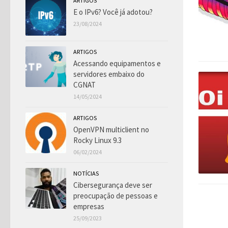
ARTIGOS
E o IPv6? Você já adotou?
23/08/2024
ARTIGOS
Acessando equipamentos e
servidores embaixo do
CGNAT
14/05/2024
ARTIGOS
OpenVPN multiclient no
Rocky Linux 9.3
06/02/2024
NOTÍCIAS
Cibersegurança deve ser
preocupação de pessoas e
empresas
25/09/2023