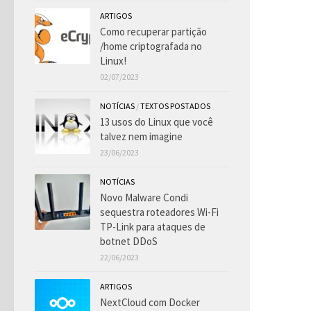
ARTIGOS
Como recuperar partição
/home criptografada no
Linux!
02/07/2023
NOTÍCIAS
/
TEXTOS POSTADOS
13 usos do Linux que você
talvez nem imagine
23/06/2023
NOTÍCIAS
Novo Malware Condi
sequestra roteadores Wi-Fi
TP-Link para ataques de
botnet DDoS
22/06/2023
ARTIGOS
NextCloud com Docker