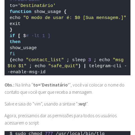
to=
'Destinatário'
function
 show_usage 
{
echo 
"O modo de usar é: $0 [Sua mensagem.]"
exit
}
if
[
 $
# -lt 1 ]
then
show_usage
fi
(
echo 
"contact_list"
;
 sleep 
3
;
 echo 
"msg 
$to $1"
;
 echo 
"safe_quit"
)
|
 telegram-cli -
-enable-msg-id
Obs.:
Na linha “
to=’Destinatário’
“, você vai colocar o nome do
contato que você quer que receba a mensagem.
Salve e saia do “vim”, usando a sintaxe “
:wq!
“.
Agora, precisamos dar as permissões para todos os usuários
acessarem o script:
$ sudo chmod 
777
 /usr/local/bin/tlg