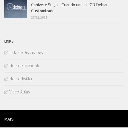
Canivete Suíço – Criando um LiveCD Debian
Customizado
28/12/2021
LINKS
Lista de Discussões
Nosso Facebook
Nosso Twitter
Vídeo-Aulas
MAIS