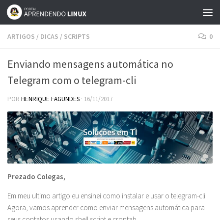
Skip to content
ARTIGOS
/
DICAS
/
SCRIPTS
0
Enviando mensagens automática no
Telegram com o telegram-cli
POR
HENRIQUE FAGUNDES
·
16/11/2017
Prezado Colegas,
Em meu ultimo artigo eu ensinei como instalar e usar o telegram-cli.
Agora, vamos aprender como enviar mensagens automática para
seus contatos usando shell script e crontab.