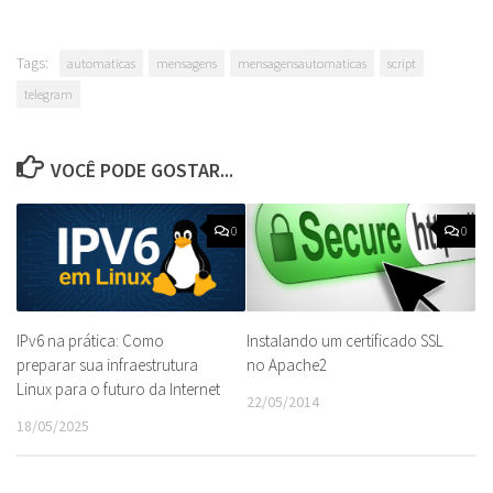
Tags:
automaticas
mensagens
mensagensautomaticas
script
telegram
VOCÊ PODE GOSTAR...
0
0
IPv6 na prática: Como
Instalando um certificado SSL
preparar sua infraestrutura
no Apache2
Linux para o futuro da Internet
22/05/2014
18/05/2025