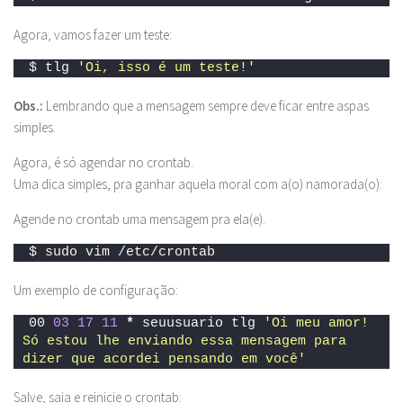
Agora, vamos fazer um teste:
$ tlg 
'Oi, isso é um teste!'
Obs.:
Lembrando que a mensagem sempre deve ficar entre aspas
simples.
Agora, é só agendar no crontab.
Uma dica simples, pra ganhar aquela moral com a(o) namorada(o):
Agende no crontab uma mensagem pra ela(e).
$ sudo vim /etc/crontab
Um exemplo de configuração:
00 
03
17
11
*
 seuusuario tlg 
'Oi meu amor! 
Só estou lhe enviando essa mensagem para 
dizer que acordei pensando em você'
Salve, saia e reinicie o crontab: