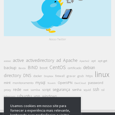
Nosso Twitter
active
activedirectory
ad
Apache
apt
apt-get
acesso
Apache2
CentOS
BIND
debian
backup
boot
certificado
Banda
linux
directory
DNS
docker
firewall
gravar
grub
https
Dropbox
mysql
mint
OpenVPN
password
monitoramento
Nuvem
OwnCloud
ssh
rede
segurança
script
senha
proxy
root
samba
squid
ssl
ubuntu
vpn
windows
telegram
Usamos cookies em nosso site para
fornecer a experiência mais relevante,