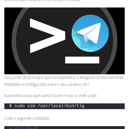
Vou partir do princípio que você já tenha o telegram-cli devidamente
instalado e configurado para o seu usuário, ok?
A primeira coisa que vamos fazer é criar o shell script:
$ sudo vim /usr/local/bin/tlg
Cole o seguinte conteúdo:
#!/bin/bash