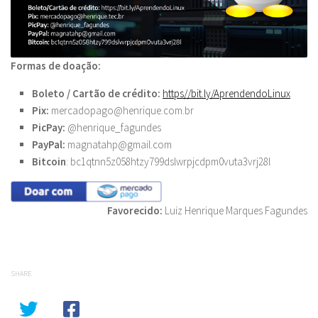
Formas de doação:
Boleto / Cartão de crédito:
https//bit.ly/
AprendendoLinux
Pix:
mercadopago@henrique.com.br
PicPay:
@henrique_fagundes
PayPal:
magnatahp@gmail.com
Bitcoin
: bc1qtnn5z058htzy799dslwrpjcdpm0vuta3vrj28l
Favorecido:
Luiz Henrique Marques Fagundes
SHARE