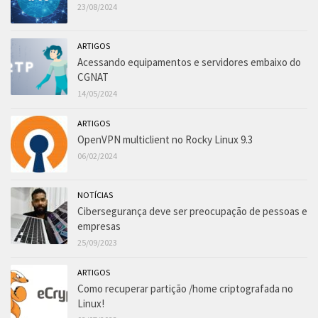
23/08/2024
ARTIGOS
Acessando equipamentos e servidores embaixo do
CGNAT
14/05/2024
ARTIGOS
OpenVPN multiclient no Rocky Linux 9.3
06/02/2024
NOTÍCIAS
Cibersegurança deve ser preocupação de pessoas e
empresas
25/09/2023
ARTIGOS
Como recuperar partição /home criptografada no
Linux!