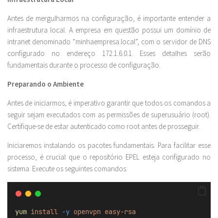
Antes de mergulharmos na configuração, é importante entender a
infraestrutura local. A empresa em questão possui um domínio de
intranet denominado “minhaempresa.local”, com o servidor de DNS
configurado no endereço 172.1.6.0.1. Esses detalhes serão
fundamentais durante o processo de configuração.
Preparando o Ambiente
Antes de iniciarmos, é imperativo garantir que todos os comandos a
seguir sejam executados com as permissões de superusuário (root).
Certifique-se de estar autenticado como root antes de prosseguir.
Iniciaremos instalando os pacotes fundamentais. Para facilitar esse
processo, é crucial que o repositório EPEL esteja configurado no
sistema. Execute os seguintes comandos:
yum
install
-y
openvpn
easy-rsa