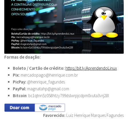
Formas de doação:
Boleto / Cartão de crédito:
https//bit.ly/
AprendendoLinux
Pix:
mercadopago@henrique.com.br
PicPay:
@henrique_fagundes
PayPal:
magnatahp@gmail.com
Bitcoin
: bc1qtnn5z058htzy799dslwrpjcdpm0vuta3vrj28l
Favorecido:
Luiz Henrique Marques Fagundes