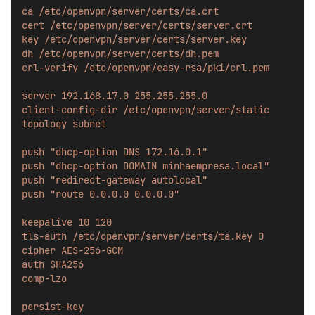
ca /etc/openvpn/server/certs/ca.crt
cert /etc/openvpn/server/certs/server.crt
key /etc/openvpn/server/certs/server.key
dh /etc/openvpn/server/certs/dh.pem
crl-verify /etc/openvpn/easy-rsa/pki/crl.pem
server 192.168.17.0 255.255.255.0
client-config-dir /etc/openvpn/server/static
topology subnet
push "dhcp-option DNS 172.16.0.1"
push "dhcp-option DOMAIN minhaempresa.local"
push "redirect-gateway autolocal"
push "route 0.0.0.0 0.0.0.0"
keepalive 10 120
tls-auth /etc/openvpn/server/certs/ta.key 0
cipher AES-256-GCM
auth SHA256
comp-lzo
persist-key