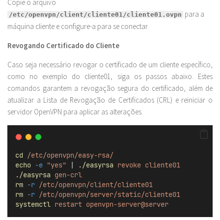
Copie o arquivo
para a
/etc/openvpn/client/cliente01/cliente01.ovpn
máquina cliente e configure-a para se conectar.
Revogando Certificado do Cliente
Caso seja necessário revogar o certificado de um cliente específico,
como no exemplo do cliente01, siga os passos abaixo. Estes
comandos garantem a revogação segura do certificado, além de
atualizar a Lista de Revogação de Certificados (CRL) e reiniciar o
servidor OpenVPN para aplicar as alterações.
cd
/etc/openvpn/easy-rsa/
echo
-e
"yes"
 | 
./easyrsa
revoke
cliente01
./easyrsa
gen-crl
rm
-r
/etc/openvpn/client/cliente01
rm
-r
/etc/openvpn/server/static/cliente01
systemctl
restart
openvpn-server@server