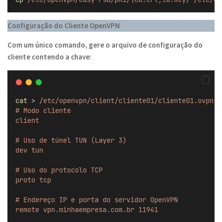
Configuração do Cliente OpenVPN
Com um único comando, gere o arquivo de configuração do
cliente contendo a chave:
cat
 > 
/etc/openvpn/client/cliente01/cliente01.ovpn
 <
# Modo cliente
client
# Uso de túnel TUN (Layer 3)
dev tun
# Uso do protocolo TCP
proto tcp
# Endereço IP e porta do servidor OpenVPN
remote vpn.minhaempresa.com.br 11941