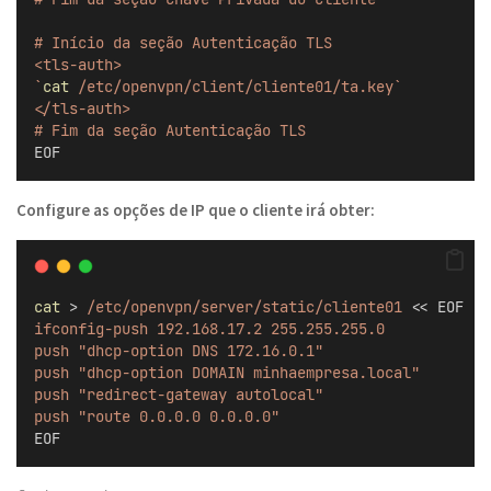
# Início da seção Autenticação TLS
<tls-auth>
`
cat
 /etc/openvpn/client/cliente01/ta.key`
</tls-auth>
# Fim da seção Autenticação TLS
EOF
Configure as opções de IP que o cliente irá obter:
cat
 > 
/etc/openvpn/server/static/cliente01
 << 
EOF
ifconfig-push 192.168.17.2 255.255.255.0
push "dhcp-option DNS 172.16.0.1"
push "dhcp-option DOMAIN minhaempresa.local"
push "redirect-gateway autolocal"
push "route 0.0.0.0 0.0.0.0"
EOF