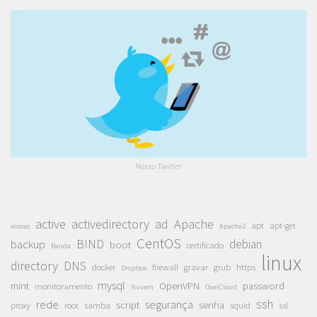
Nosso Twitter
active
activedirectory
ad
Apache
apt
apt-get
acesso
Apache2
CentOS
BIND
debian
backup
boot
certificado
Banda
linux
directory
DNS
docker
firewall
gravar
grub
https
Dropbox
mysql
mint
OpenVPN
password
monitoramento
Nuvem
OwnCloud
ssh
rede
segurança
script
senha
proxy
root
samba
squid
ssl