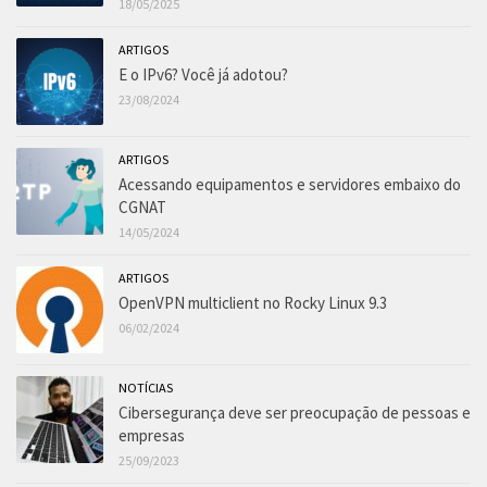
18/05/2025
ARTIGOS
E o IPv6? Você já adotou?
23/08/2024
ARTIGOS
Acessando equipamentos e servidores embaixo do
CGNAT
14/05/2024
ARTIGOS
OpenVPN multiclient no Rocky Linux 9.3
06/02/2024
NOTÍCIAS
Cibersegurança deve ser preocupação de pessoas e
empresas
25/09/2023