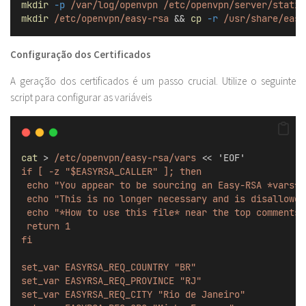
mkdir
-p
/var/log/openvpn
/etc/openvpn/server/static
mkdir
/etc/openvpn/easy-rsa
 && 
cp
-r
/usr/share/easy
Configuração dos Certificados
A geração dos certificados é um passo crucial. Utilize o seguinte
script para configurar as variáveis
cat
 > 
/etc/openvpn/easy-rsa/vars
 << '
EOF
'
if [ -z "$EASYRSA_CALLER" ]; then
 echo "You appear to be sourcing an Easy-RSA *vars* 
 echo "This is no longer necessary and is disallowed
 echo "*How to use this file* near the top comments 
 return 1
fi
set_var EASYRSA_REQ_COUNTRY "BR"
set_var EASYRSA_REQ_PROVINCE "RJ"
set_var EASYRSA_REQ_CITY "Rio de Janeiro"