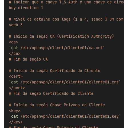
# Indicar que a chave TLS-Auth é uma chave de direçã
key-direction 1
# Nível de detalhe dos logs (1 a 4, sendo 3 um bom e
verb 3
# Início da seção CA (Certification Authority)
<ca>
`
cat
 /etc/openvpn/client/cliente01/ca.crt`
</ca>
# Fim da seção CA
# Início da seção Certificado do Cliente
<cert>
`
cat
 /etc/openvpn/client/cliente01/cliente01.crt`
</cert>
# Fim da seção Certificado do Cliente
# Início da seção Chave Privada do Cliente
<key>
`
cat
 /etc/openvpn/client/cliente01/cliente01.key`
</key>
# Fim da seção Chave Privada do Cliente