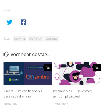
SHARE
Tags:
OpenVPN
rockylinux
segurança
VOCÊ PODE GOSTAR...
0
1
Zimbra – Um certificado SSL
Instalando o OCS Inventory
para cada domínio
sem complicações!
10/02/2021
07/01/2009