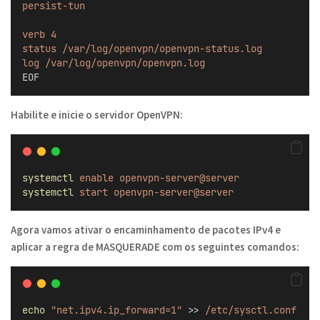
persist-tun
verb 4
status /var/log/openvpn/openvpn-status.log
log /var/log/openvpn/openvpn.log
EOF
Habilite e inicie o servidor OpenVPN:
systemctl
enable
openvpn-server@server
systemctl
start
openvpn-server@server
Agora vamos ativar o encaminhamento de pacotes IPv4 e
aplicar a regra de MASQUERADE com os seguintes comandos:
echo
"net.ipv4.ip_forward=1"
 >> 
/etc/sysctl.conf