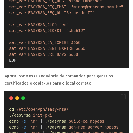
set_var EASYRSA_REQ_ORG "Minha Empresa"
set_var EASYRSA_REQ_EMAIL "
minha@empresa.com.br
"
set_var EASYRSA_REQ_OU "Setor de TI"
set_var EASYRSA_ALGO "ec"
set_var EASYRSA_DIGEST  "sha512"
set_var EASYRSA_CA_EXPIRE 3650
set_var EASYRSA_CERT_EXPIRE 3650
set_var EASYRSA_CRL_DAYS 3650
EOF
Agora, rode essa sequência de comandos para gerar os
certificados e copia-los para o local correto:
cd
/etc/openvpn/easy-rsa/
./easyrsa
init-pki
echo
-e
"\n"
 | 
./easyrsa
build-ca
nopass
echo
-e
"\n"
 | 
./easyrsa
gen-req
server
nopass