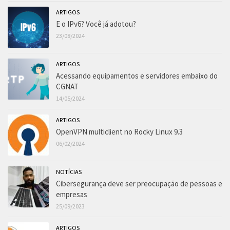
ARTIGOS
E o IPv6? Você já adotou?
23/08/2024
ARTIGOS
Acessando equipamentos e servidores embaixo do
CGNAT
14/05/2024
ARTIGOS
OpenVPN multiclient no Rocky Linux 9.3
06/02/2024
NOTÍCIAS
Cibersegurança deve ser preocupação de pessoas e
empresas
25/09/2023
ARTIGOS