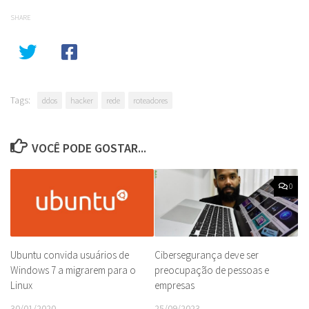
SHARE
Tags:
ddos
hacker
rede
roteadores
VOCÊ PODE GOSTAR...
0
Ubuntu convida usuários de
Cibersegurança deve ser
Windows 7 a migrarem para o
preocupação de pessoas e
Linux
empresas
30/01/2020
25/09/2023