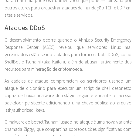
para criar uma poderosa botnet DDoS que pode ser alugada por
outros atores para orquestrar ataques de inundação TCP e UDP em
sites e serviços.
Ataques DDoS
O desenvolvimento ocorre quando o AhnLab Security Emergency
Response Center (ASEC) revelou que servidores Linux mal
gerenciados estão sendo violados para fornecer bots DDoS, como
ShellBot e Tsunami (aka Kaiten), além de abusar furtivamente dos
recursos para mineração de criptomoeda.
As cadeias de ataque comprometem os servidores usando um
ataque de dicionário para executar um script de shell desonesto
capaz de baixar malware de estágio seguinte e manter o acesso
backdoor persistente adicionando uma chave pública ao arquivo
.ssh/authorized_keys.
O malware do botnet Tsunami usado no ataque é uma nova variante
chamada Ziggy, que compartilha sobreposições significativas com