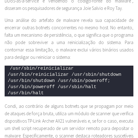
DDoS-as-a-service e vendendo o código-fonte do malware”,
disseram os pesquisadores de segurança Joie Salvio e Roy Tay.
Uma análise do artefato de malware revela sua capacidade de
encerrar outras botnets concorrentes no mesmo host. No entanto,
falta um mecanismo de persistência, o que significa que o programa
não pode sobreviver a uma reinicialização do sistema. Para
contornar essa limitação, o malware exclui vários binários usados
para desligar ou reiniciar o sistema:
/usr/sbin/reinicializar 
/usr/bin/reinicializar /usr/sbin/shutdown 
/usr/bin/shutdown /usr/sbin/poweroff; 
/usr/bin/poweroff /usr/sbin/halt 
/usr/bin/halt
Condi, ao contrário de alguns botnets que se propagam por meio
de ataques de força bruta, utiliza um módulo de scanner que verifica
dispositivos TP-Link Archer AX21 vulneráveis e, se for o caso, executa
um shell script recuperado de um servidor remoto para depositar o
malware. Especificamente, o scanner destaca roteadores suscetíveis