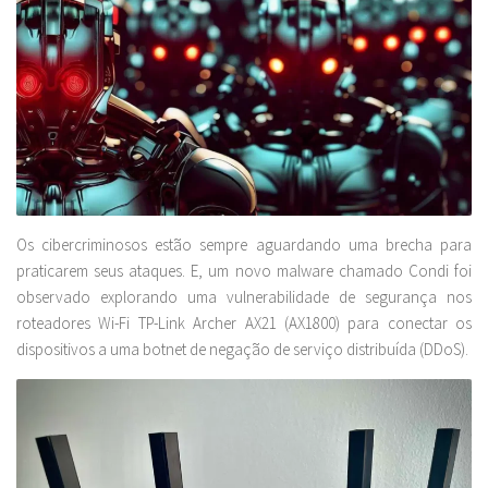
Os cibercriminosos estão sempre aguardando uma brecha para
praticarem seus ataques. E, um novo malware chamado Condi foi
observado explorando uma vulnerabilidade de segurança nos
roteadores Wi-Fi TP-Link Archer AX21 (AX1800) para conectar os
dispositivos a uma botnet de negação de serviço distribuída (DDoS).