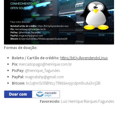
Formas de doação:
Boleto / Cartão de crédito:
https//bit.ly/
AprendendoLinux
Pix:
mercadopago@henrique.com.br
PicPay:
@henrique_fagundes
PayPal:
magnatahp@gmail.com
Bitcoin
: bc1qtnn5z058htzy799dslwrpjcdpm0vuta3vrj28l
Favorecido:
Luiz Henrique Marques Fagundes