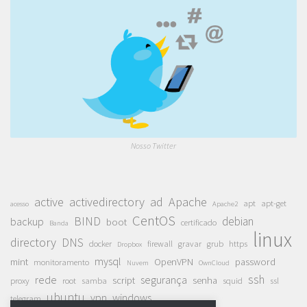
Nosso Twitter
active
activedirectory
ad
Apache
apt
apt-get
acesso
Apache2
CentOS
BIND
debian
backup
boot
certificado
Banda
linux
directory
DNS
docker
firewall
gravar
grub
https
Dropbox
mysql
mint
OpenVPN
password
monitoramento
Nuvem
OwnCloud
ssh
rede
segurança
script
senha
proxy
root
samba
squid
ssl
ubuntu
vpn
windows
telegram