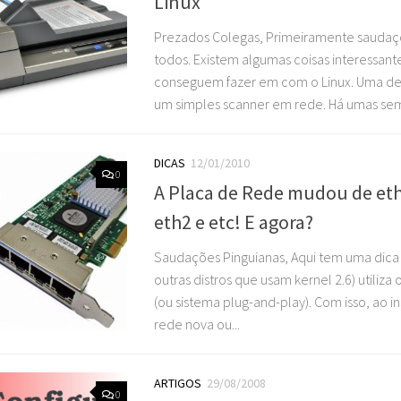
Linux
Prezados Colegas, Primeiramente saudaçõ
todos. Existem algumas coisas interessan
conseguem fazer em com o Linux. Uma des
um simples scanner em rede. Há umas sema
DICAS
12/01/2010
0
A Placa de Rede mudou de eth
eth2 e etc! E agora?
Saudações Pinguianas, Aqui tem uma dica 
outras distros que usam kernel 2.6) utiliz
(ou sistema plug-and-play). Com isso, ao i
rede nova ou...
ARTIGOS
29/08/2008
0