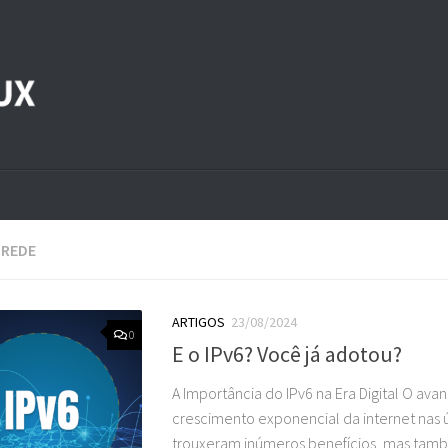
:
REDE
ARTIGOS
23/08/2024
0
E o IPv6? Você já adotou?
A Importância do IPv6 na Era Digital O ava
crescimento exponencial da internet nas 
trouxeram inúmeros benefícios, mas tam