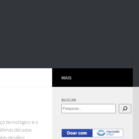
MAIS
BUSCAR
nço tecnológico e o
últimas décadas
bém desafios