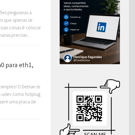
es pinguianas a
tes que apenas se
sas coisas é colocar
nas precisei...
0 para eth1,
simples! O Debian (e
a o udev como hotplug
nserir uma placa de