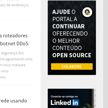
ssez de endereços...
a roteadores
e botnet DDoS
 segurança dos
mpre aguardando uma
 um novo malware
o uma
es...
rede usando