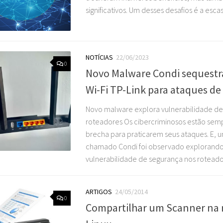
significativos. Um desses desafios é a esca
NOTÍCIAS
22/06/2023
0
Novo Malware Condi sequestr
Wi-Fi TP-Link para ataques d
Novo malware explora vulnerabilidade de
roteadores Os cibercriminosos estão se
brecha para praticarem seus ataques. E,
chamado Condi foi observado explorand
vulnerabilidade de segurança nos roteador
ARTIGOS
24/05/2014
0
Compartilhar um Scanner na 