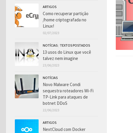
ARTIGOS
Como recuperar partição
/home criptografada no
Linux!
02/07/2023
NOTÍCIAS
/
TEXTOS POSTADOS
13 usos do Linux que você
talvez nem imagine
23/06/2023
NOTÍCIAS
Novo Malware Condi
sequestra roteadores Wi-Fi
TP-Link para ataques de
botnet DDoS
22/06/2023
ARTIGOS
NextCloud com Docker