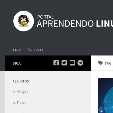
Skip to content
Início
Colabore
SIGA:
TAG
ASSUNTOS
Artigos
Dicas