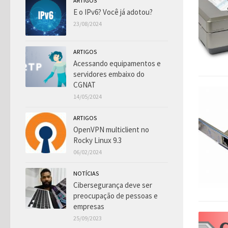
ARTIGOS
E o IPv6? Você já adotou?
23/08/2024
ARTIGOS
Acessando equipamentos e
servidores embaixo do
CGNAT
14/05/2024
ARTIGOS
OpenVPN multiclient no
Rocky Linux 9.3
06/02/2024
NOTÍCIAS
Cibersegurança deve ser
preocupação de pessoas e
empresas
25/09/2023