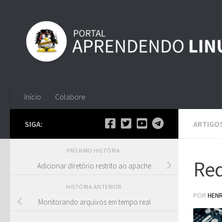
Skip to content
Início
Colabore
SIGA:
ARTIGO
PRÓXIMO HISTÓRIA
Re
Adicionar diretório restrito ao apache
HISTÓRIA ANTERIOR
POR
HEN
Monitorando arquivos em tempo real