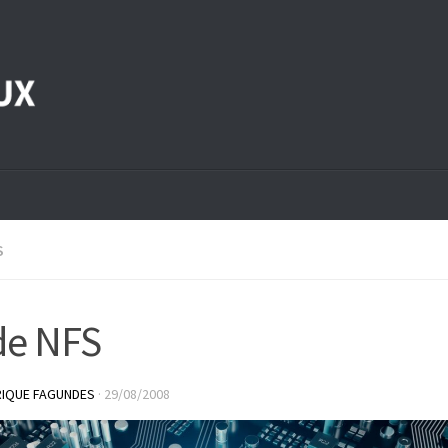
S
de NFS
RIQUE FAGUNDES
·
29/08/2008