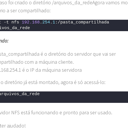
aso foi criado o diretório /arquivos_da_redeAgora vamos mo
ório a ser compartilhado:
t -t nfs 
192.168
.
254
.
1
:/pasta_compartilhada  
ivos_da_rede
ndo:
sta_compartilhada é o diretório do servidor que vai ser
partilhado com a máquina cliente.
.168.254.1 é o IP da máquina servidora
 o diretório já está montado, agora é só acessá-lo:
arquivos_da_rede
vidor NFS está funcionando e pronto para ser usado.
ter ajudado!