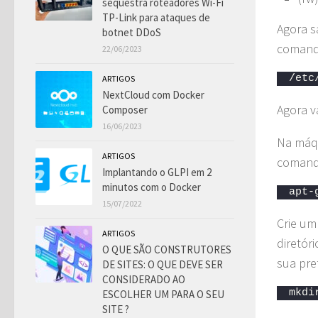
sequestra roteadores Wi-Fi
TP-Link para ataques de
Agora s
botnet DDoS
comand
22/06/2023
/etc
ARTIGOS
NextCloud com Docker
Agora v
Composer
16/06/2023
Na máqu
ARTIGOS
comand
Implantando o GLPI em 2
minutos com o Docker
apt-
15/07/2022
Crie um
ARTIGOS
diretór
O QUE SÃO CONSTRUTORES
sua pre
DE SITES: O QUE DEVE SER
CONSIDERADO AO
mkdi
ESCOLHER UM PARA O SEU
SITE ?