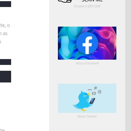
Escanei o QR CODE
te, o
m as
o
Nosso Facebook
Nosso Twitter
te.