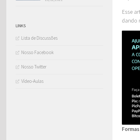
Esse ar
dando m
LINKS
Lista de Discussões
Nosso Facebook
Nosso Twitter
Vídeo-Aulas
Formas