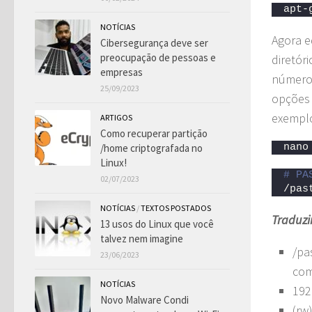
apt-
NOTÍCIAS
Agora e
Cibersegurança deve ser
preocupação de pessoas e
diretór
empresas
número 
25/09/2023
opções 
exempl
ARTIGOS
Como recuperar partição
/home criptografada no
nano
Linux!
# PA
02/07/2023
/pas
NOTÍCIAS
/
TEXTOS POSTADOS
Traduzi
13 usos do Linux que você
talvez nem imagine
/pa
23/06/2023
com
NOTÍCIAS
192
Novo Malware Condi
(rw