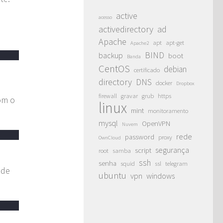
active
acesso
activedirectory
ad
Apache
apt
apt-get
Apache2
BIND
backup
boot
Banda
CentOS
debian
certificado
directory
DNS
docker
Dropbox
firewall
gravar
grub
https
om o
linux
mint
monitoramento
mysql
OpenVPN
Nuvem
rede
password
proxy
OwnCloud
segurança
script
root
samba
ssh
senha
squid
ssl
telegram
 de
ubuntu
vpn
windows