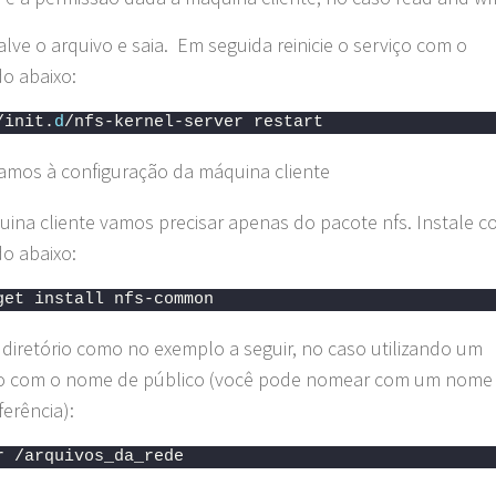
alve o arquivo e saia. Em seguida reinicie o serviço com o
o abaixo:
/init.
d
/nfs-kernel-server restart
amos à configuração da máquina cliente
ina cliente vamos precisar apenas do pacote nfs. Instale c
o abaixo:
get install nfs-common
 diretório como no exemplo a seguir, no caso utilizando um
io com o nome de público (você pode nomear com um nome
ferência):
r /arquivos_da_rede