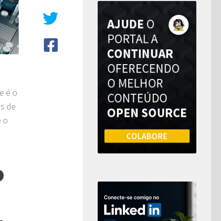
e é o
as de
é o