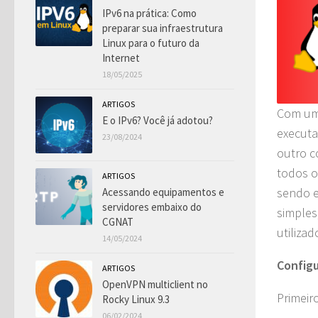
IPv6 na prática: Como
preparar sua infraestrutura
Linux para o futuro da
Internet
18/05/2025
ARTIGOS
Com um 
E o IPv6? Você já adotou?
executa
23/08/2024
outro c
todos o
ARTIGOS
sendo e
Acessando equipamentos e
servidores embaixo do
simples
CGNAT
utilizad
14/05/2024
Configu
ARTIGOS
OpenVPN multiclient no
Primeir
Rocky Linux 9.3
06/02/2024