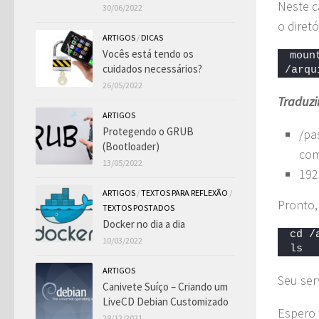
Neste c
30/06/2022
o diret
ARTIGOS
/
DICAS
Vocês está tendo os
moun
cuidados necessários?
/arqu
26/05/2022
Traduzi
ARTIGOS
Protegendo o GRUB
/pa
(Bootloader)
com
13/05/2022
192
ARTIGOS
/
TEXTOS PARA REFLEXÃO
/
Pronto,
TEXTOS POSTADOS
Docker no dia a dia
cd /
10/03/2022
ls
ARTIGOS
Seu ser
Canivete Suíço – Criando um
LiveCD Debian Customizado
Espero 
28/12/2021