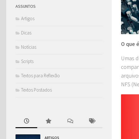
ASSUNTOS
Artigos
Dicas
O que 
Notícias
Umas da
Scripts
compart
arquivo
Textos para Reflexão
NFS (Ne
Textos Postados
ARTIGOS