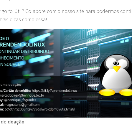
tigo foi útil? Colabore com o nosso site para podermos cont
ais dicas como essa!
 de doação: