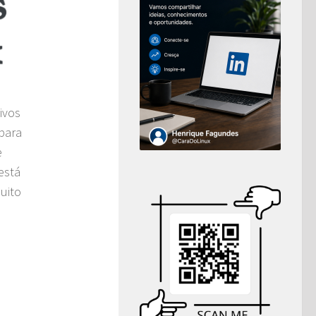
ivos
para
e
está
uito