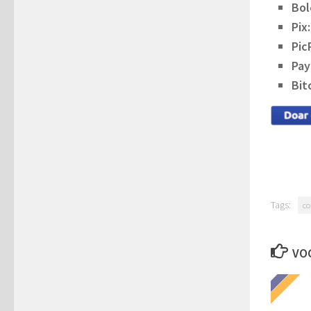
Bol
Pix:
Pic
Pay
Bit
Tags:
co
VOC