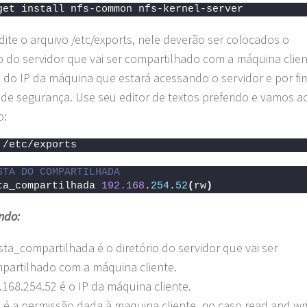
get install nfs-common nfs-kernel-server
dite o arquivo /etc/exports, nele deverão ser colocados o
io do servidor que vai ser compartilhado com a máquina clien
do IP da máquina que estará acessando o servidor e por fi
de segurança. Use seu editor de textos preferido e vamos a
o:
 /etc/exports
STA DO COMPARTILHADA
ta_compartilhada 
192.168
.
254
.
52
(
rw
)
ndo:
sta_compartilhada é o diretório do servidor que vai ser
partilhado com a máquina cliente.
.168.254.52 é o IP da máquina cliente.
) é a permissão dada à maquina cliente, no caso read and wri