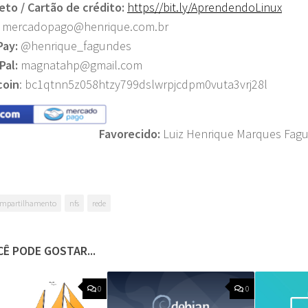
eto / Cartão de crédito:
https//bit.ly/
AprendendoLinux
mercadopago@henrique.com.br
Pay:
@henrique_fagundes
Pal:
magnatahp@gmail.com
coin
: bc1qtnn5z058htzy799dslwrpjcdpm0vuta3vrj28l
Favorecido:
Luiz Henrique Marques Fag
mpartilhamento
nfs
rede
Ê PODE GOSTAR...
0
0