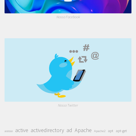
Nosso Facebook
Nosso Twitter
active
activedirectory
ad
Apache
apt
apt-get
acesso
Apache2