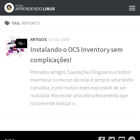
Skip to content
TAG:
REPORTS
ARTIGOS
07/01/2009
1
Instalando o OCS Inventory sem
complicações!
Prezados amigos, Saudações Pinguianas a todos!
Inventariar os micros da rede é sempre uma tarefa
cansativa, e por muitas vezes impossível de ser
realizada. Mas existe uma ótima ferramenta que
nos permite realizar o...