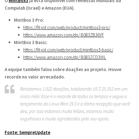
O
MintBox3
já está disponível com remessas mundiais da
Compulab (Israel) e Amazon (EUA).
MintBox 3 Pro:
https://fit-iot.com/web/product/mintbox3-pro/
https://www.amazon.com/dp/
B083ZB36YF
MintBox 3 Basic:
https://fit-iot.com/web/product/mintbox3-basic/
https://www.amazon.com/dp/
B083ZCD3WL
A equipe também falou sobre doações ao projeto. Houve
recorde no valor arrecadado.
Recebemos 1.022 doações, totalizando US $ 25.352 em um
único mês! Esse é o recorde de todos os tempos e segue o
lançamento do Linux Mint 19.3 e a ótima recepção que você
deu, por isso estamos muito felizes, estamos muito
orgulhosos e muito agradecidos pelo seu apoio.
Fonte: SempreUpdate