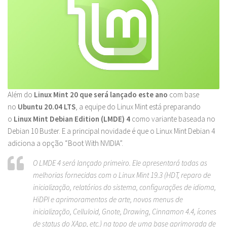
Além do
Linux Mint 20 que será lançado este ano
com base
no
Ubuntu 20.04 LTS
, a equipe do Linux Mint está preparando
o
Linux Mint Debian Edition (LMDE) 4
como variante baseada no
Debian 10 Buster. E a principal novidade é que o Linux Mint Debian 4
adiciona a opção “Boot With NVIDIA”.
O LMDE 4 será lançado primeiro. Ele apresentará todas as
melhorias fornecidas com o Linux Mint 19.3 (HDT, reparo de
inicialização, relatórios do sistema, configurações de idioma,
HiDPI e aprimoramentos de arte, novos menus de
inicialização, Celluloid, Gnote, Drawing, Cinnamon 4.4, ícones
de status do XApp, etc.) na topo de uma base aprimorada de