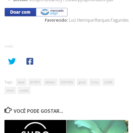
Favorecido:
Luiz Henrique Marques Fagundes
SHARE
Tags:
boot
BTRFS
debian
EDITION
grub
linux
LMDE
mint
nvidia
VOCÊ PODE GOSTAR...