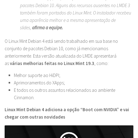
pacotes Debian 10. Alguns dos recursos ausentes no LMDE 3
também foram portados do Linux Mint. O instalador recebeu
uma aparência melhor e a mesma apresentação de
slides,
afirma a equipe.
O Linux Mint Debian 4 está sendo trabalhado em sua base no
conjunto de pacotes Debian 10, como já mencionamos
anteriormente. Esta versão atualizada do LMDE apresentará
as
várias melhorias feitas no Linux Mint 19.3
, como:
Melhor suporte ao HiDPI;
Aprimoramentos do XApps;
E todos os outros assuntos relacionados ao ambiente
Cinnamon.
Linux Mint Debian 4 adiciona a opção “Boot com NVIDIA” e vai
chegar com outras novidades