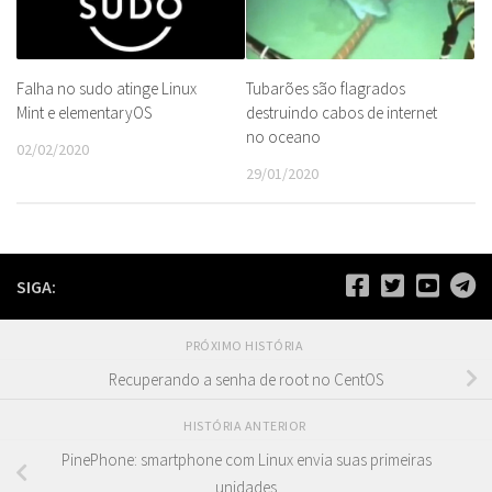
Falha no sudo atinge Linux
Tubarões são flagrados
Mint e elementaryOS
destruindo cabos de internet
no oceano
02/02/2020
29/01/2020
SIGA:
PRÓXIMO HISTÓRIA
Recuperando a senha de root no CentOS
HISTÓRIA ANTERIOR
PinePhone: smartphone com Linux envia suas primeiras
unidades