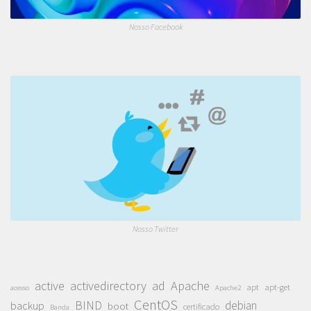
Nosso Facebook
Nosso Twitter
active
activedirectory
ad
Apache
apt
apt-get
acesso
Apache2
CentOS
BIND
debian
backup
boot
certificado
Banda