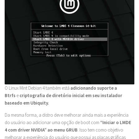
O Linux Mint Debian 4 também está
adicionando suporte a
Btrfs
e
criptografia de diretório inicial em seu instalador
baseado em Ubiquity.
Da mesma forma, a distro deve melhorar ainda mais a experiência
do usuário ao adicionar uma opção de boot com
“Iniciar o LMDE
4 com driver NVIDIA” ao menu GRUB
. Isso tem como objetivo
melhorar a experiência do usuário que possui as placas gráficas