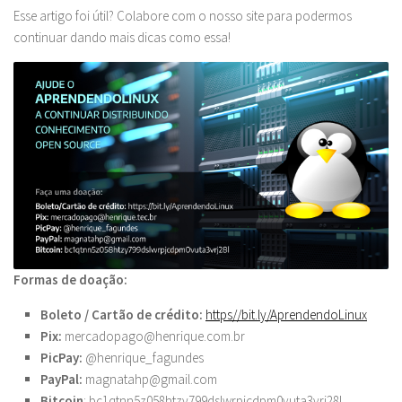
Esse artigo foi útil? Colabore com o nosso site para podermos
continuar dando mais dicas como essa!
Formas de doação:
Boleto / Cartão de crédito:
https//bit.ly/
AprendendoLinux
Pix:
mercadopago@henrique.com.br
PicPay:
@henrique_fagundes
PayPal:
magnatahp@gmail.com
Bitcoin
: bc1qtnn5z058htzy799dslwrpjcdpm0vuta3vrj28l