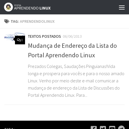
Skip to content
TAG:
APRENDENDOLINUX
TEXTOS POSTADOS
06/06/2013
0
Mudança de Endereço da Lista do
Portal Aprendendo Linux
Prezados Colegas, Saudações Pinguianas!Vida
longa e prospera para vocês e para o nosso amado
Linux. Venho por meio deste e-mail comunicar a
mudança de endereço da Lista de Discussões do
Portal Aprendendo Linux. Para...