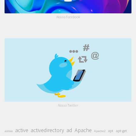
Nosso Facebook
Nosso Twitter
active
activedirectory
ad
Apache
apt
apt-get
acesso
Apache2