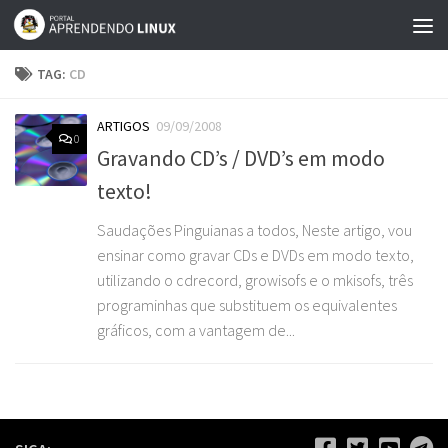
Skip to content
TAG:
CD
ARTIGOS
09/09/2008
0
Gravando CD’s / DVD’s em modo
texto!
Saudações Pinguianas a todos, Neste artigo, vou
ensinar como gravar CDs e DVDs em modo texto,
utilizando o cdrecord, growisofs e o mkisofs, três
programinhas que substituem os equivalentes
gráficos, com a vantagem de...