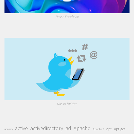
Nosso Facebook
Nosso Twitter
active
activedirectory
ad
Apache
apt
apt-get
acesso
Apache2