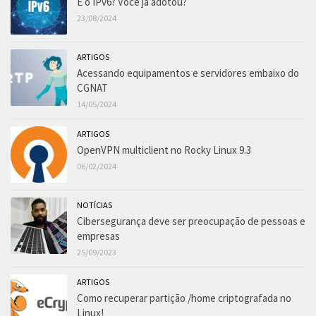
E o IPv6? Você já adotou?
23/08/2024
ARTIGOS
Acessando equipamentos e servidores embaixo do
CGNAT
14/05/2024
ARTIGOS
OpenVPN multiclient no Rocky Linux 9.3
06/02/2024
NOTÍCIAS
Cibersegurança deve ser preocupação de pessoas e
empresas
25/09/2023
ARTIGOS
Como recuperar partição /home criptografada no
Linux!