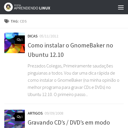
Skip to content
TAG:
CDS
DICAS
05/11/2012
0
Como instalar o GnomeBaker no
Ubuntu 12.10
Prezados Colegas, Primeiramente saudações
pinguianas a todos. Vou dar uma dica rápida de
como instalar o GnomeBaker (na minha opinião o
melhor programa para gravar CDs e DVDs) no
Ubuntu 12.10. O primeiro passo...
ARTIGOS
09/09/2008
0
Gravando CD’s / DVD’s em modo