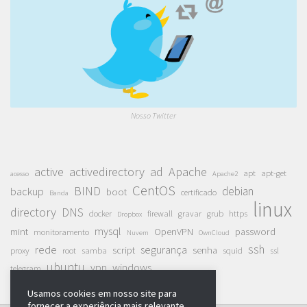
Nosso Twitter
active
activedirectory
ad
Apache
apt
apt-get
acesso
Apache2
CentOS
BIND
debian
backup
boot
certificado
Banda
linux
directory
DNS
docker
firewall
gravar
grub
https
Dropbox
mysql
mint
OpenVPN
password
monitoramento
Nuvem
OwnCloud
ssh
rede
segurança
script
senha
proxy
root
samba
squid
ssl
ubuntu
vpn
windows
telegram
Usamos cookies em nosso site para
fornecer a experiência mais relevante,