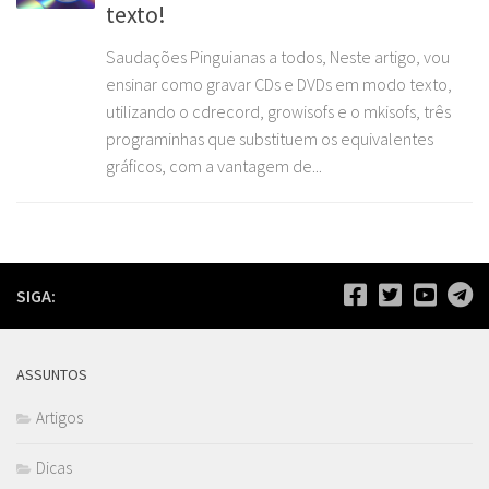
texto!
Saudações Pinguianas a todos, Neste artigo, vou
ensinar como gravar CDs e DVDs em modo texto,
utilizando o cdrecord, growisofs e o mkisofs, três
programinhas que substituem os equivalentes
gráficos, com a vantagem de...
SIGA:
ASSUNTOS
Artigos
Dicas