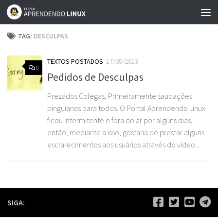
Skip to content
TAG:
DESCULPAS
TEXTOS POSTADOS
17/05/2013
0
Pedidos de Desculpas
Prezados Colegas, Primeiramente saudações
pinguianas para todos. O Portal Aprendendo Linux
ficou intermitente e fora do ar por alguns dias,
então, mediante a isso, gostaria de prestar alguns
esclarecimentos aos usuários através do vídeo...
SIGA: