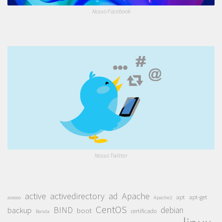
Nosso Facebook
Nosso Twitter
active
activedirectory
ad
Apache
apt
apt-get
acesso
Apache2
CentOS
BIND
debian
backup
boot
certificado
Banda