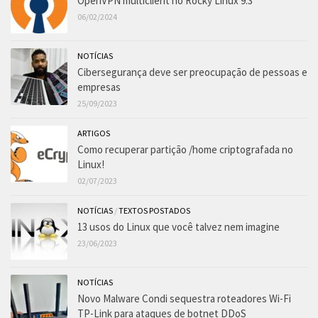
OpenVPN multiclient no Rocky Linux 9.3
06/02/2024
NOTÍCIAS
Cibersegurança deve ser preocupação de pessoas e
empresas
25/09/2023
ARTIGOS
Como recuperar partição /home criptografada no
Linux!
02/07/2023
NOTÍCIAS
/
TEXTOS POSTADOS
13 usos do Linux que você talvez nem imagine
23/06/2023
NOTÍCIAS
Novo Malware Condi sequestra roteadores Wi-Fi
TP-Link para ataques de botnet DDoS