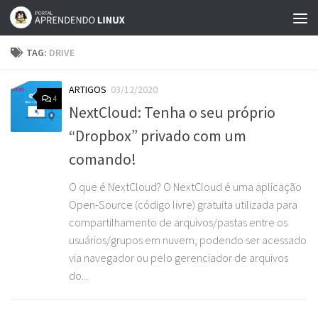
Skip to content
TAG:
DRIVE
ARTIGOS
03/12/2020
4
NextCloud: Tenha o seu próprio
“Dropbox” privado com um
comando!
O que é NextCloud? O NextCloud é uma aplicação
Open-Source (código livre) gratuita utilizada para
compartilhamento de arquivos/pastas entre os
usuários/grupos em nuvem, podendo ser acessado
via navegador ou pelo gerenciador de arquivos
do...