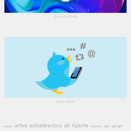
Nosso Facebook
Nosso Twitter
active
activedirectory
ad
Apache
apt
apt-get
acesso
Apache2