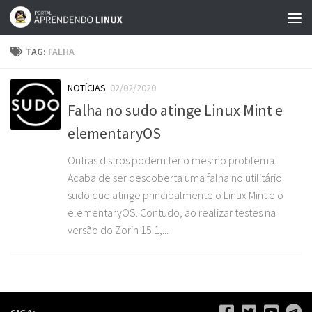
Skip to content
TAG:
FALHA
NOTÍCIAS
02/02/2020
Falha no sudo atinge Linux Mint e
elementaryOS
Outras distros podem ter o mesmo problema.
Acaba de ser descoberta uma falha no utilitário
sudo que atinge principalmente o Linux Mint e o
elementaryOS. Contudo, ao realizar testes na
versão do Zorin 15.1,...