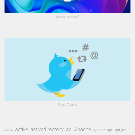
Nosso Facebook
Nosso Twitter
active
activedirectory
ad
Apache
apt
apt-get
acesso
Apache2