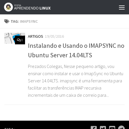
Skip to content
TAG:
IMAPSYNC
ARTIGOS
19/05/2016
0
Instalando e Usando o IMAPSYNC no
Ubuntu Server 14.04LTS
Prezados Colegas, Nesse pequeno artigo, vou
ensinar como instalar e usar o ImapSync no Ubuntu
Server 14.04LTS. imapsync é uma ferramenta para
facilitar as transferências IMAP recursiva
incrementais de um caixa de correio para...