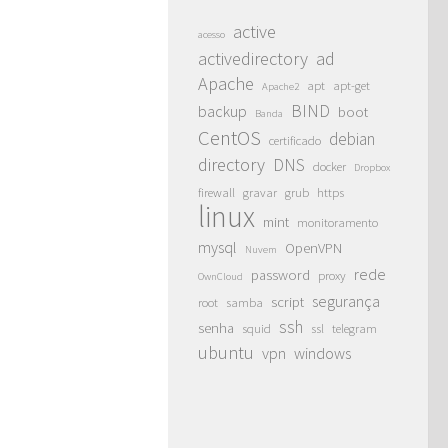
active
acesso
activedirectory
ad
Apache
apt
apt-get
Apache2
BIND
backup
boot
Banda
CentOS
debian
certificado
directory
DNS
docker
Dropbox
firewall
gravar
grub
https
linux
mint
monitoramento
mysql
OpenVPN
Nuvem
rede
password
proxy
OwnCloud
segurança
script
root
samba
ssh
senha
squid
ssl
telegram
ubuntu
vpn
windows