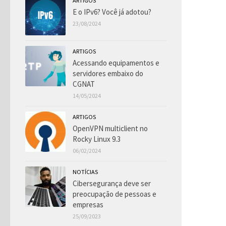
ARTIGOS
E o IPv6? Você já adotou?
23/08/2024
ARTIGOS
Acessando equipamentos e
servidores embaixo do
CGNAT
14/05/2024
ARTIGOS
OpenVPN multiclient no
Rocky Linux 9.3
06/02/2024
NOTÍCIAS
Cibersegurança deve ser
preocupação de pessoas e
empresas
25/09/2023