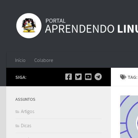
Skip to content
Início
Colabore
SIGA:
TAG
ASSUNTOS
Artigos
Dicas