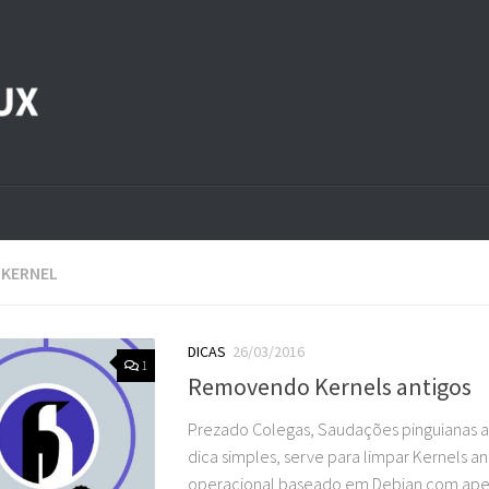
:
KERNEL
DICAS
26/03/2016
1
Removendo Kernels antigos
Prezado Colegas, Saudações pinguianas a
dica simples, serve para limpar Kernels an
operacional baseado em Debian com ap