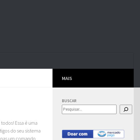
MAIS
BUSCAR
 todos! Essa é uma
tigos do seu sistema
enas um comando.