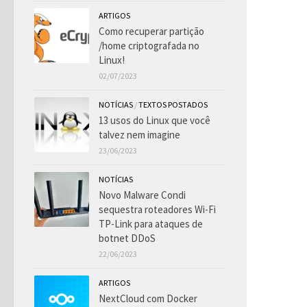
ARTIGOS
Como recuperar partição
/home criptografada no
Linux!
02/07/2023
NOTÍCIAS
/
TEXTOS POSTADOS
13 usos do Linux que você
talvez nem imagine
23/06/2023
NOTÍCIAS
Novo Malware Condi
sequestra roteadores Wi-Fi
TP-Link para ataques de
botnet DDoS
22/06/2023
ARTIGOS
NextCloud com Docker