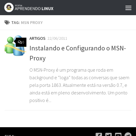
Skip to content
TAG:
MSN PROXY
ARTIGOS
22/06/2011
0
Instalando e Configurando o MSN-
Proxy
O MSN-Proxy é um programa que roda em
background e “loga” todas as conversas que saem
pela porta 1863. Atualmente está na versão 0.7, e
ainda está em pleno desenvolvimento. Um ponto
positivo é...