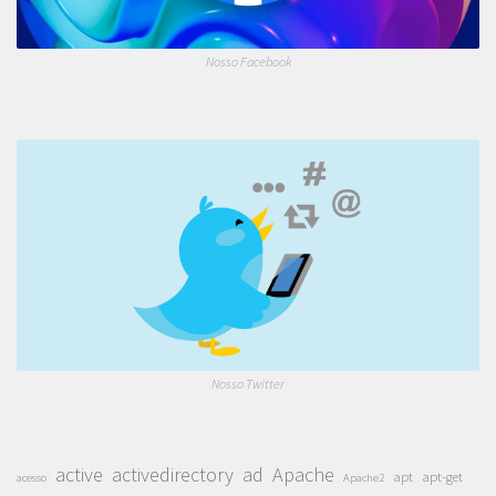
Nosso Facebook
Nosso Twitter
active
activedirectory
ad
Apache
apt
apt-get
acesso
Apache2