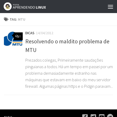
Skip to content
TAG:
MTU
DICAS
14/04/2012
0
Resolvendo o maldito problema de
MTU
Prezados colegas, Primeiramente saudações
pinguianas a todos. Há um tempo em passei por um
problema demasiadamente estranho nas
máquinas que estavam em baixo do meu servidor
firewall. Algumas páginas https e o Pidgin paravam...