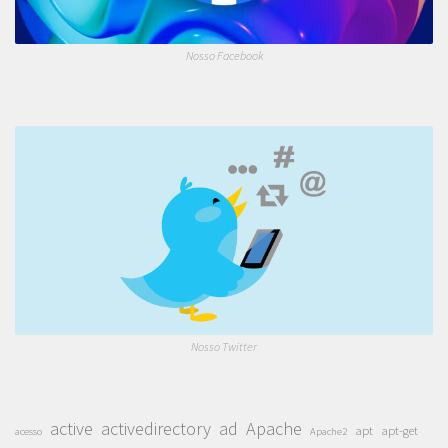
Nosso Facebook
Nosso Twitter
active
activedirectory
ad
Apache
apt
apt-get
acesso
Apache2