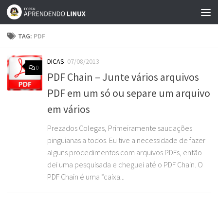
Skip to content
TAG:
PDF
DICAS
07/08/2013
0
PDF Chain – Junte vários arquivos
PDF em um só ou separe um arquivo
em vários
Prezados Colegas, Primeiramente saudações
pinguianas a todos. Eu tive a necessidade de fazer
alguns procedimentos com arquivos PDFs, então
dei uma pesquisada e cheguei até o PDF Chain. O
PDF Chain é uma “caixa...