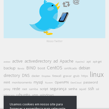
Nosso Twitter
active
activedirectory
ad
Apache
apt
apt-get
acesso
Apache2
CentOS
BIND
debian
backup
boot
certificado
Banda
linux
directory
DNS
docker
firewall
gravar
grub
https
Dropbox
mysql
mint
OpenVPN
password
monitoramento
Nuvem
OwnCloud
ssh
rede
segurança
script
senha
proxy
root
samba
squid
ssl
ubuntu
vpn
windows
telegram
Usamos cookies em nosso site para
fornecer a experiência mais relevante,