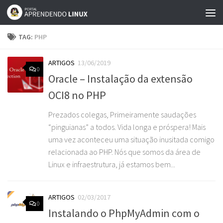
Skip to content
TAG:
PHP
ARTIGOS
13/06/2019
0
Oracle – Instalação da extensão
OCI8 no PHP
Prezados colegas, Primeiramente saudações
“pinguianas” a todos. Vida longa e próspera! Mais
uma vez aconteceu uma situação inusitada comigo
relacionada ao PHP. Nós que somos da área de
Linux e infraestrutura, já estamos bem...
ARTIGOS
02/03/2017
0
Instalando o PhpMyAdmin com o