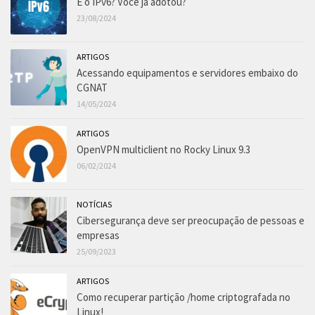
E o IPv6? Você já adotou?
23/08/2024
ARTIGOS
Acessando equipamentos e servidores embaixo do
CGNAT
14/05/2024
ARTIGOS
OpenVPN multiclient no Rocky Linux 9.3
06/02/2024
NOTÍCIAS
Cibersegurança deve ser preocupação de pessoas e
empresas
25/09/2023
ARTIGOS
Como recuperar partição /home criptografada no
Linux!