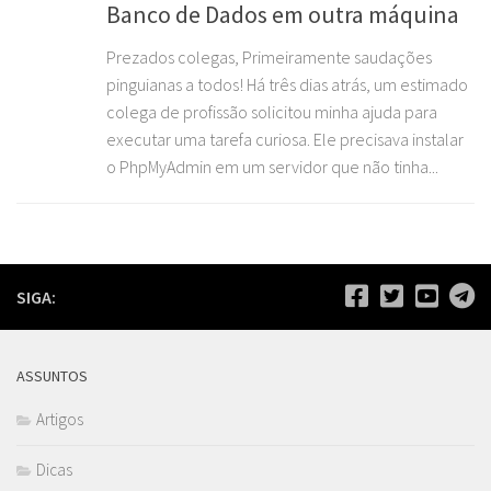
Banco de Dados em outra máquina
Prezados colegas, Primeiramente saudações
pinguianas a todos! Há três dias atrás, um estimado
colega de profissão solicitou minha ajuda para
executar uma tarefa curiosa. Ele precisava instalar
o PhpMyAdmin em um servidor que não tinha...
SIGA:
ASSUNTOS
Artigos
Dicas