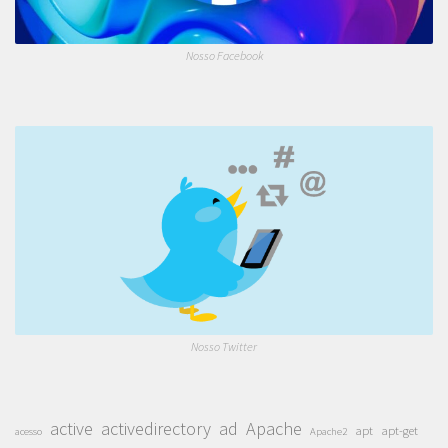
Nosso Facebook
Nosso Twitter
active
activedirectory
ad
Apache
apt
apt-get
acesso
Apache2