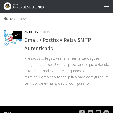
Skip to content
TAG:
RELAY
ARTIGOS
21/09/2011
0
Gmail + Postfix = Relay SMTP
Autenticado
Prezados colegas, Primeiramente saudações
pinguianas a todos! Estava precisando que o Bacula
enviasse e-mails de alertas quando o backup
termina. Como não tenho ip fixo para configurar um
servidor de e-mails, decidi configurar o...