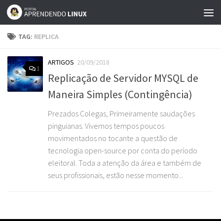
Skip to content
TAG:
REPLICA
ARTIGOS
20/09/2018
1
Replicação de Servidor MYSQL de
Maneira Simples (Contingência)
Prezados Colegas, Primeiramente saudações
pinguianas. Vivemos tempos poucos
movimentados no tocante a questão de
tecnologia open-source por conta do período
eleitoral. Toda a atenção da área e também de
seus profissionais, estão nesse momento...