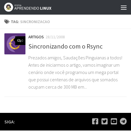
Skip to content
TAG:
SINCRONIZACAO
ARTIGOS
28/11/2008
0
Sincronizando com o Rsync
Prezados amigos, Saudações Pinguianas a todos!
Antes de iniciarmos o artigo, vamos imaginar um
cenário onde você programou um mega portal
que possui centenas de arquivos que somados
ocupam cerca de 300 MB em...
SIGA: