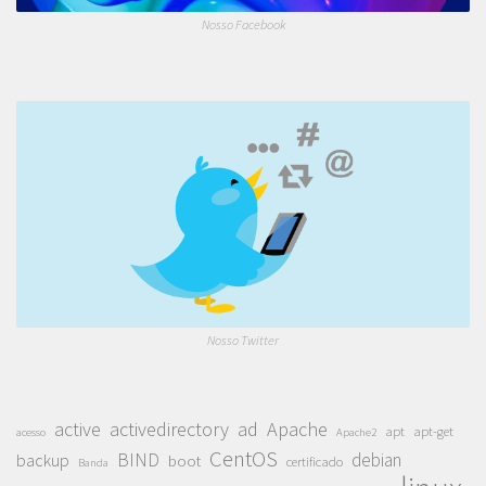
Nosso Facebook
Nosso Twitter
active
activedirectory
ad
Apache
apt
apt-get
acesso
Apache2
CentOS
BIND
debian
backup
boot
certificado
Banda