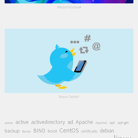
Nosso Facebook
Nosso Twitter
active
activedirectory
ad
Apache
apt
apt-get
acesso
Apache2
CentOS
BIND
debian
backup
boot
certificado
Banda