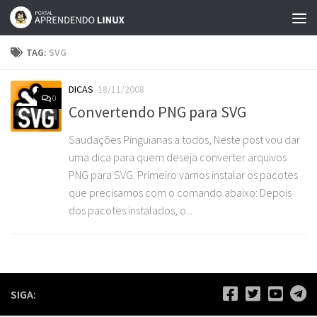
Skip to content
TAG:
SVG
DICAS
18/11/2008
0
Convertendo PNG para SVG
Saudações Pinguianas a todos, Neste post vou dar
uma dica para quem deseja converter arquivos
PNG para SVG. Primeiro vamos instalar os pacotes
que precisamos com o comando abaixo: Depois
dos pacotes instalados, o...
SIGA: