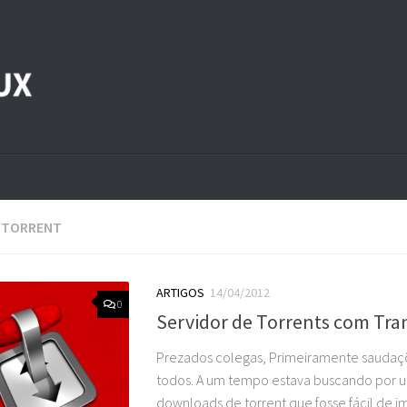
:
TORRENT
ARTIGOS
14/04/2012
0
Servidor de Torrents com Tra
Prezados colegas, Primeiramente saudaçõ
todos. A um tempo estava buscando por 
downloads de torrent que fosse fácil de 