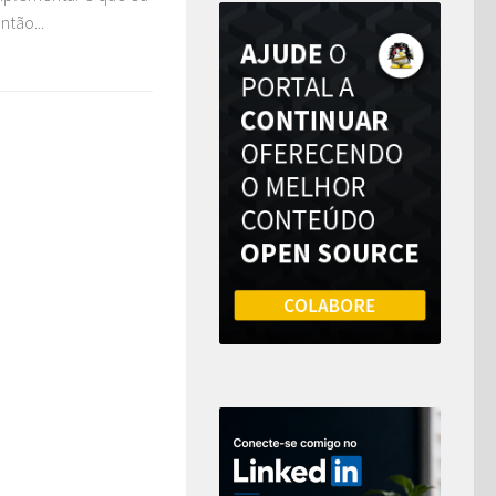
tão...