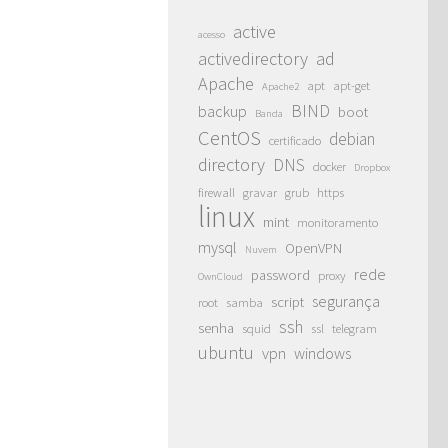
active
acesso
activedirectory
ad
Apache
apt
apt-get
Apache2
BIND
backup
boot
Banda
CentOS
debian
certificado
directory
DNS
docker
Dropbox
firewall
gravar
grub
https
linux
mint
monitoramento
mysql
OpenVPN
Nuvem
rede
password
proxy
OwnCloud
segurança
script
root
samba
ssh
senha
squid
ssl
telegram
ubuntu
vpn
windows