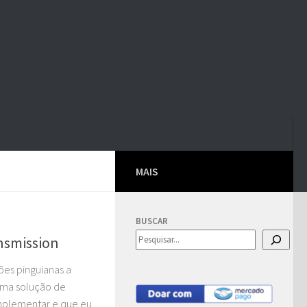
MAIS
BUSCAR
nsmission
es pinguianas a
uma solução de
implementar e que eu