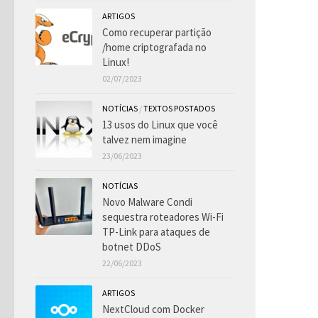
ARTIGOS
Como recuperar partição
/home criptografada no
Linux!
02/07/2023
NOTÍCIAS
/
TEXTOS POSTADOS
13 usos do Linux que você
talvez nem imagine
23/06/2023
NOTÍCIAS
Novo Malware Condi
sequestra roteadores Wi-Fi
TP-Link para ataques de
botnet DDoS
22/06/2023
ARTIGOS
NextCloud com Docker