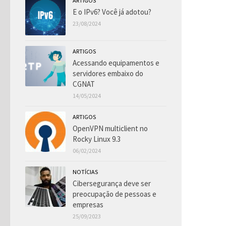
ARTIGOS
E o IPv6? Você já adotou?
23/08/2024
ARTIGOS
Acessando equipamentos e
servidores embaixo do
CGNAT
14/05/2024
ARTIGOS
OpenVPN multiclient no
Rocky Linux 9.3
06/02/2024
NOTÍCIAS
Cibersegurança deve ser
preocupação de pessoas e
empresas
25/09/2023