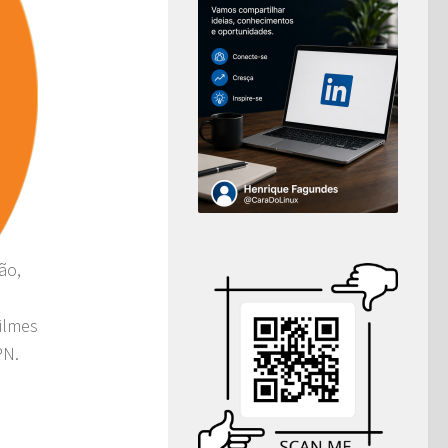
ão,
filmes
PN.