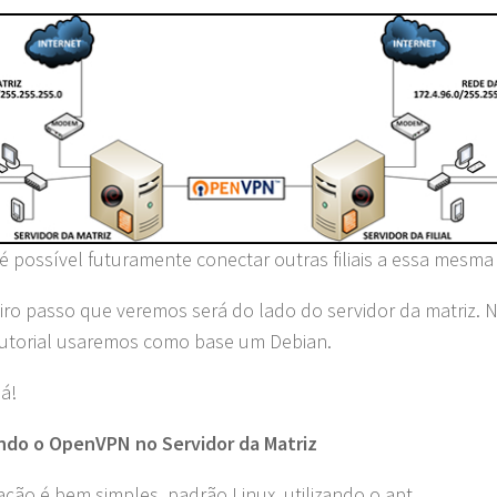
é possível futuramente conectar outras filiais a essa mesma
iro passo que veremos será do lado do servidor da matriz. 
utorial usaremos como base um Debian.
á!
ndo o OpenVPN no Servidor da Matriz
lação é bem simples, padrão Linux, utilizando o apt.