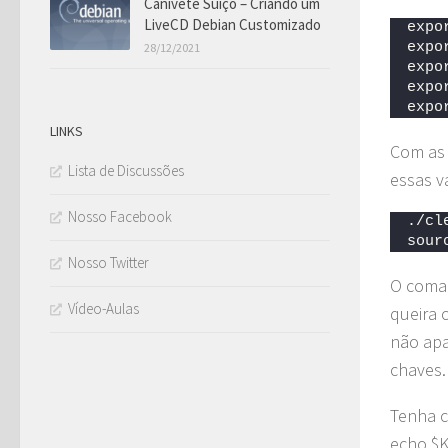
Canivete Suíço – Criando um
LiveCD Debian Customizado
expo
expo
28/12/2021
expo
expo
expo
LINKS
Com as 
Lista de Discussões
essas va
Nosso Facebook
./cl
sour
Nosso Twitter
O coman
Vídeo-Aulas
queira 
não apa
chaves.
Tenha c
echo $K