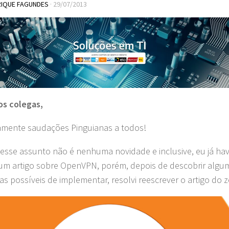
RIQUE FAGUNDES
·
29/07/2013
os colegas,
amente saudações Pinguianas a todos!
 esse assunto não é nenhuma novidade e inclusive, eu já hav
 um artigo sobre OpenVPN, porém, depois de descobrir algu
as possíveis de implementar, resolvi reescrever o artigo do z