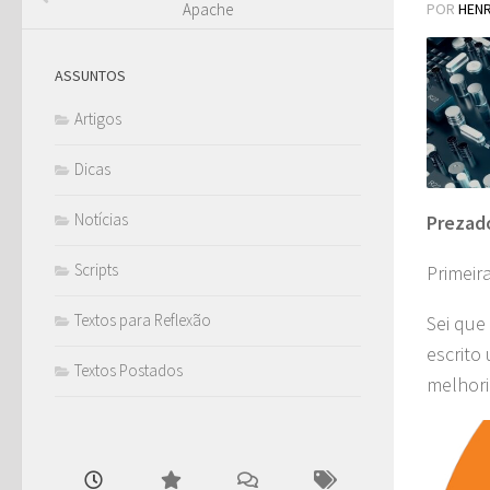
POR
HEN
Apache
ASSUNTOS
Artigos
Dicas
Notícias
Prezad
Scripts
Primeir
Textos para Reflexão
Sei que
escrito
Textos Postados
melhori