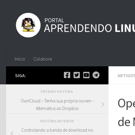
Skip to content
Início
Colabore
SIGA:
ARTIGO
PRÓXIMO HISTÓRIA
Ope
OwnCloud – Tenha sua própria nuvem –
Alternativa ao Dropbox
de 
HISTÓRIA ANTERIOR
Controlando a banda de download no