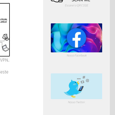
Escanei o QR CODE
Nosso Facebook
 VPN.
Neste
Nosso Twitter