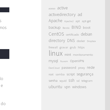
active
acesso
activedirectory
ad
Apache
s
apt
apt-get
Apache2
BIND
amos
backup
boot
Banda
CentOS
debian
certificado
directory
DNS
docker
Dropbox
firewall
gravar
grub
https
linux
mint
monitoramento
mysql
OpenVPN
Nuvem
rede
password
proxy
OwnCloud
segurança
script
root
samba
lo
ssh
senha
squid
ssl
telegram
 e
ubuntu
vpn
windows
 do