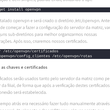
get install openvpn
stalado openvpn e será criado o diretório /etc/openvpn. Ante
e começar a fazer a configuração do servidor da matriz, v
lguns sub-diretórios para melhor organizarmos nossas
rações. Após isso, criaremos nossos certificados.
r /etc/openvpn/certificados 
openvpn/config_clientes /etc/openvpn/rotas
 as chaves e certificados
ificados serão usados tanto pelo servidor da matriz como pe
 da filial, de forma que após a verificação destes certificados
onexão será estabelecida.
empo atrás era necessário fazer tudo manualmente através