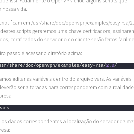
openssl. Atualmente o OpenVPN criou alguns scripts que
m nossa vida.
cript ficam em /usr/share/doc/openvpn/examples/easy-rsa/2.
 destes scripts geraremos uma chave certificadora, assinare
ados, certificados do servidor o do cliente serão feitos facilm
iro passo é acessar o diretório acima:
usr/share/doc/openvpn/examples/easy-rsa/
2.0
/
amos editar as variáveis dentro do arquivo vars. As variáveis
deverão ser alteradas para corresponderem com a realidade
presa.
vars
 os dados correspondentes a localização do servidor da mat
resa: