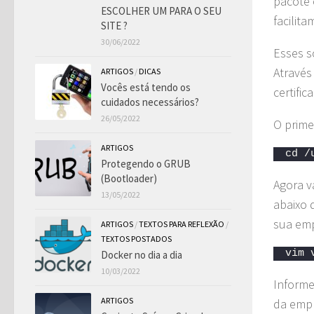
pacote 
ESCOLHER UM PARA O SEU
facilita
SITE ?
30/06/2022
Esses s
Através
ARTIGOS
/
DICAS
Vocês está tendo os
certific
cuidados necessários?
26/05/2022
O prime
ARTIGOS
cd /
Protegendo o GRUB
(Bootloader)
Agora v
13/05/2022
abaixo 
sua em
ARTIGOS
/
TEXTOS PARA REFLEXÃO
/
TEXTOS POSTADOS
vim 
Docker no dia a dia
10/03/2022
Informe
ARTIGOS
da emp