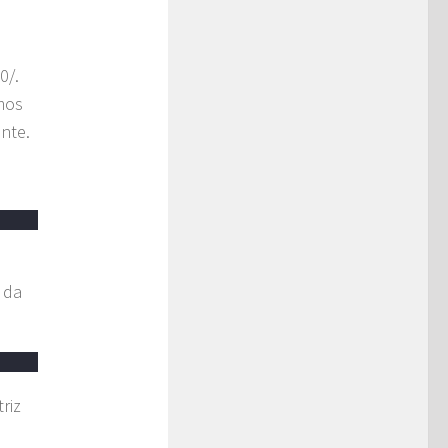
0/.
mos
ente.
 da
riz