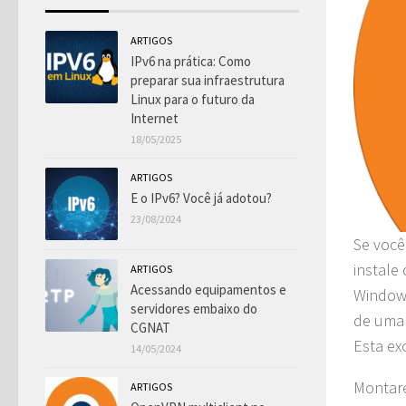
ARTIGOS
IPv6 na prática: Como
preparar sua infraestrutura
Linux para o futuro da
Internet
18/05/2025
ARTIGOS
E o IPv6? Você já adotou?
23/08/2024
Se você
instal
ARTIGOS
Acessando equipamentos e
Window
servidores embaixo do
de uma 
CGNAT
Esta exc
14/05/2024
Montare
ARTIGOS