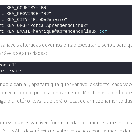
rt KEY_COUNTRY=”BR”
rt KEY_PROVINCE=”RJ”
rt KEY_CITY=”RioDeJaneiro”
rt KEY_ORG=”PortalAprendendoLinux”
rt KEY_EMAIL=henrique@aprendendolinux.
com
variáveis alteradas devemos então executar o script, para q
riáveis sejam criadas:
ean-all
ce ./vars
do clean-all, apagará qualquer variável existente, caso voc
começar todo o processo novamente. Mas tome cuidado pois
ga o diretório keys, que será o local de armazenamento da
erteza que as variáveis foram criadas realmente. Um simples
EY_EMAIL, deverá exibir o valor colocado manualmente den