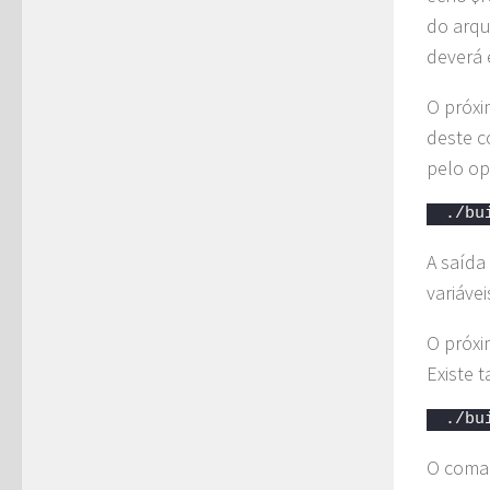
do arqui
deverá 
O próxi
deste 
pelo op
./bu
A saída
variáve
O próxi
Existe 
./bu
O coman