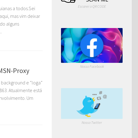
Escanei o QR CODE
ianas a todos.Sei
aqui, mas vim deixar
ndo alguns
.
Nosso Facebook
 MSN-Proxy
background e “loga”
863. Atualmente está
envolvimento. Um
Nosso Twitter