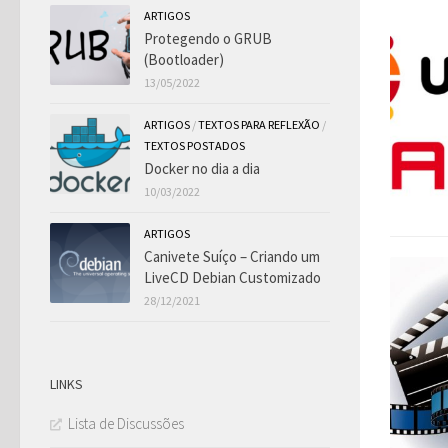
ARTIGOS
Protegendo o GRUB
(Bootloader)
13/05/2022
ARTIGOS
/
TEXTOS PARA REFLEXÃO
/
TEXTOS POSTADOS
Docker no dia a dia
10/03/2022
ARTIGOS
Canivete Suíço – Criando um
LiveCD Debian Customizado
28/12/2021
LINKS
Lista de Discussões