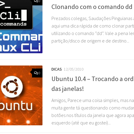
0
Clonando com o comando dd
Prezados colegas, Saudações Pinguianas a
aqui uma dica rápida de como clonar part
utilizando o comando “dd”. Vale a pena l
partição/disco de origem e de destino...
DICAS
12/05/2010
0
Ubuntu 10.4 – Trocando a or
das janelas!
Amigos, Parece uma coisa simples, mas nas
muita gente tá questionando como mudar
botões nos títulos da janela que agora a
esquerdo (até que eu gostei)...