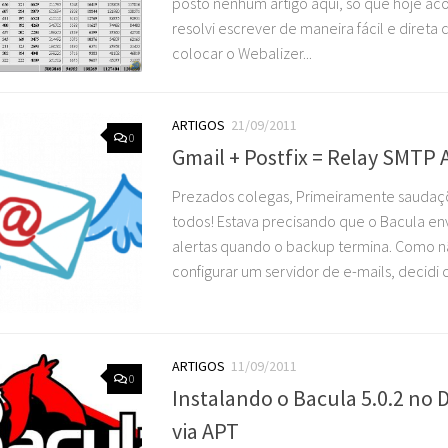
posto nenhum artigo aqui, só que hoje aco
resolvi escrever de maneira fácil e direta
colocar o Webalizer...
ARTIGOS
21/09/2011
0
Gmail + Postfix = Relay SMTP
Prezados colegas, Primeiramente saudaçõ
todos! Estava precisando que o Bacula en
alertas quando o backup termina. Como nã
configurar um servidor de e-mails, decidi co
ARTIGOS
11/09/2011
0
Instalando o Bacula 5.0.2 no 
via APT