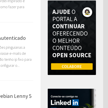
rdei inspirado e
 como fazer para
 Autenticado
es pinguianas a
viasse e-mails de
o tenho ip fixo para
nfigurar o...
Debian Lenny 5