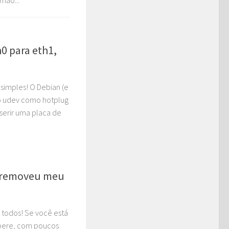
mão...
0 para eth1,
simples! O Debian (e
a o udev como hotplug
nserir uma placa de
e removeu meu
 todos! Se você está
spere, com poucos