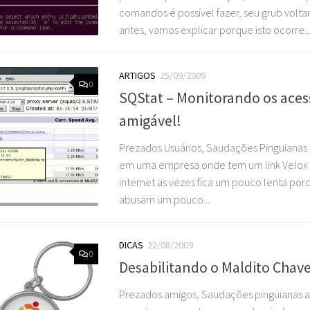
comandos é possível fazer, seu grub voltar
antes, vamos explicar porque isto ocorre:..
ARTIGOS
25/09/2009
0
SQStat – Monitorando os aces
amigável!
Prezados Usuários, Saudações Pinguianas 
em uma empresa onde tem um link Velox 
internet as vezes fica um pouco lenta por
abusam um pouco...
DICAS
22/08/2009
0
Desabilitando o Maldito Chav
Prezados amigos, Saudações pinguianas a