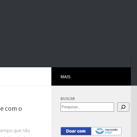
MAIS
BUSCAR
he com o
 tempo que não