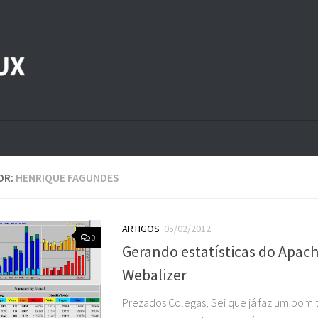
OR:
HENRIQUE FAGUNDES
ARTIGOS
05/02/2012
0
Gerando estatísticas do Apac
Webalizer
Prezados Colegas, Sei que já faz um bom