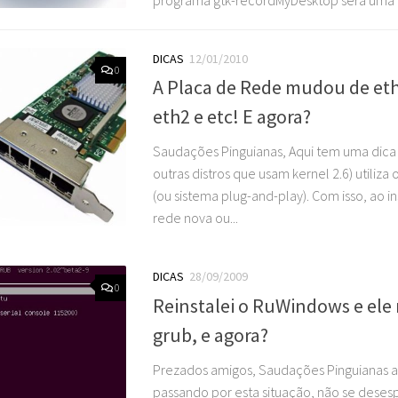
programa gtk-recordMyDesktop será uma 
DICAS
12/01/2010
0
A Placa de Rede mudou de eth
eth2 e etc! E agora?
Saudações Pinguianas, Aqui tem uma dica 
outras distros que usam kernel 2.6) utiliz
(ou sistema plug-and-play). Com isso, ao i
rede nova ou...
DICAS
28/09/2009
0
Reinstalei o RuWindows e el
grub, e agora?
Prezados amigos, Saudações Pinguianas a
passando por esta situação, não se dese