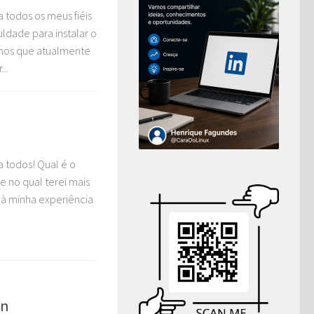
 todos os meus fiéis
uldade para instalar o
emos que atualmente
..
 todos! Qual é o
e no qual terei mais
 à minha experiência
an