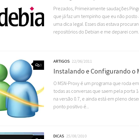
Prezados, Primeiramente saudações Pingu
que já faz um tempinho que eu não posto 
uma dica legal. Esses dias estava procura
repositórios do Debian e me deparei com..
ARTIGOS
22/06/2011
0
Instalando e Configurando o
O MSN-Proxy é um programa que roda em 
todas as conversas que saem pela porta 1
na versão 0.7, e ainda está em pleno des
ponto positivo é...
DICAS
25/08/2010