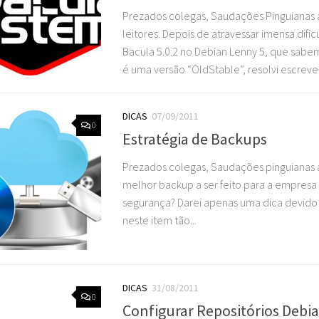
Prezados colegas, Saudações Pinguianas a
leitores. Depois de atravessar imensa dific
Bacula 5.0.2 no Debian Lenny 5, que sab
é uma versão “OldStable”, resolvi escrever.
DICAS
07/09/2011
0
Estratégia de Backups
Prezados colegas, Saudações pinguianas a
melhor backup a ser feito para a empresa 
segurança? Darei apenas uma dica devido
neste item tão...
DICAS
31/08/2011
0
Configurar Repositórios Debi