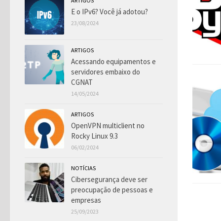
ARTIGOS
E o IPv6? Você já adotou?
23/08/2024
ARTIGOS
Acessando equipamentos e
servidores embaixo do
CGNAT
14/05/2024
ARTIGOS
OpenVPN multiclient no
Rocky Linux 9.3
06/02/2024
NOTÍCIAS
Cibersegurança deve ser
preocupação de pessoas e
empresas
25/09/2023