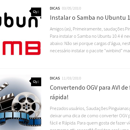
DICAS
03/05/2010
0
Instalar o Samba no Ubuntu 1
Amigos (as), Primeiramente, saudações Pi
Para instalar o Samba no Ubuntu 10.4 é n
abaixo: Não sei porque cargas d’água, nes
necessário instalar o pacote “winbind” ma
DICAS
11/03/2010
0
Convertendo OGV para AVI de f
rápida!
Prezados usuários, Saudações Pinguianas 
deixar uma dica de como converter OGV p
fácil e Rápida. Para quem gosta de fazer 