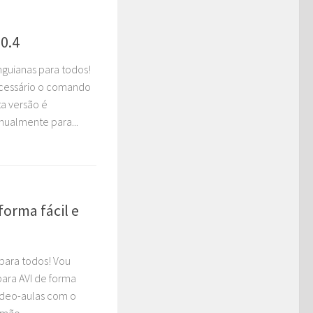
0.4
nguianas para todos!
ecessário o comando
ta versão é
nualmente para...
orma fácil e
para todos! Vou
ara AVI de forma
vídeo-aulas com o