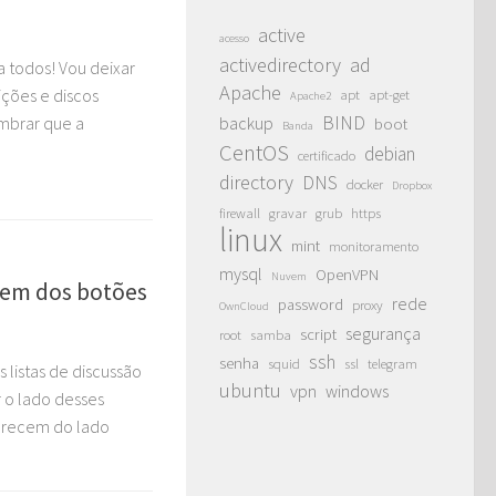
active
acesso
activedirectory
ad
 todos! Vou deixar
Apache
ições e discos
apt
apt-get
Apache2
BIND
embrar que a
backup
boot
Banda
CentOS
debian
certificado
directory
DNS
docker
Dropbox
firewall
gravar
grub
https
linux
mint
monitoramento
mysql
OpenVPN
Nuvem
dem dos botões
rede
password
proxy
OwnCloud
segurança
script
root
samba
ssh
senha
squid
ssl
telegram
 listas de discussão
ubuntu
vpn
windows
 o lado desses
parecem do lado