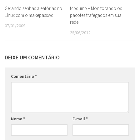
Gerando senhas aleatórias no
tcpdump – Monitorando os
Linux com o makepasswd!
pacotes trafegados em sua
rede
07/01/2009
29/06/2012
DEIXE UM COMENTÁRIO
Comentário
*
Nome
*
E-mail
*