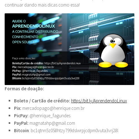
continuar dando mais dicas como essa!
Formas de doação:
Boleto / Cartão de crédito:
https//bit.ly/
AprendendoLinux
Pix:
mercadopago@henrique.com.br
PicPay:
@henrique_fagundes
PayPal:
magnatahp@gmail.com
Bitcoin
: bc1qtnn5z058htzy799dslwrpjcdpm0vuta3vrj28l