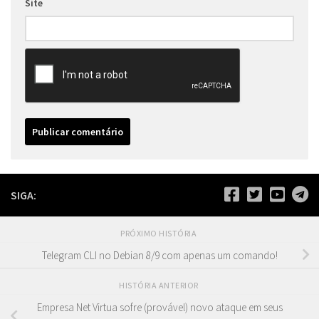
Site
SIGA:
PRÓXIMO HISTÓRIA
Telegram CLI no Debian 8/9 com apenas um comando!
HISTÓRIA ANTERIOR
Empresa Net Virtua sofre (provável) novo ataque em seus