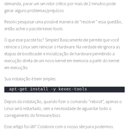
demanda, parar um servidor critico por mais de 2 minutos pode
gerar alguns problemas/prejuízos.
Resolvi pesquisar uma possível maneira de “resolver” essa questão,
então achei o pacote kexec-tools.
O que esse pacote faz? Simples! Basicamente ele permite que você
reinicie o Linux sem reiniciar o Hardware. Na verdade ele ignora as
etapas de bootloader e inicialização de hardware permitindo a
execução direta de um novo kernel em memoria a partir do kernel
em execução.
Sua instalação é bem simples:
apt-get install -y kexec-tools
Depois da instalação, quando fizer o comando “reboot”, apenas o
Linux será restartado, sem a necessidade de aguardar todo o
carregamento do firmware/bios.
Esse artigo foi útil? Colabore com o nosso site para podermos