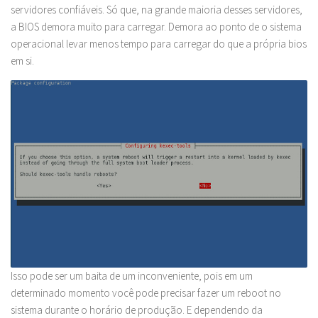
servidores confiáveis. Só que, na grande maioria desses servidores,
a BIOS demora muito para carregar. Demora ao ponto de o sistema
operacional levar menos tempo para carregar do que a própria bios
em si.
Isso pode ser um baita de um inconveniente, pois em um
determinado momento você pode precisar fazer um reboot no
sistema durante o horário de produção. E dependendo da