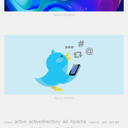
Nosso Facebook
Nosso Twitter
active
activedirectory
ad
Apache
apt
apt-get
acesso
Apache2