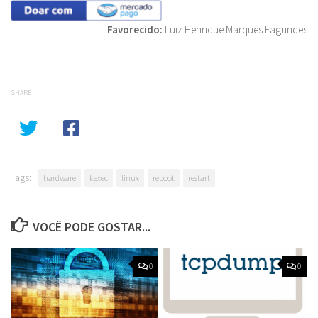
Favorecido:
Luiz Henrique Marques Fagundes
SHARE
Tags:
hardware
kexec
linux
reboot
restart
VOCÊ PODE GOSTAR...
0
0